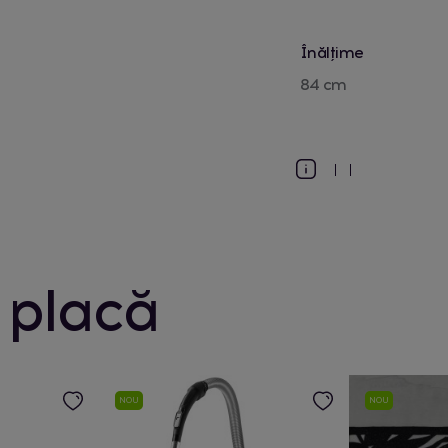
Înălțime
84 cm
 placă
NOU
NOU