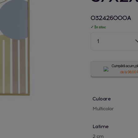
032426000A
✓ În stoc
1
Cumpără acum, plă
de la
98.00
R
Culoare
Multicolor
Latime
2 cm