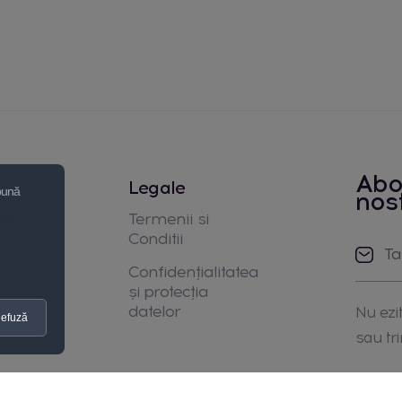
Abo
Legale
 bună
nos
noi
Termenii si
Conditii
e
Confidențialitatea
și protecția
datelor
Nu ezit
efuză
sau tr