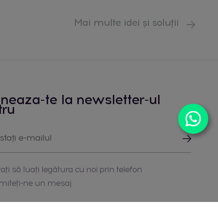
Mai multe idei și soluții
neaza-te la newsletter-ul
tru
ați să luați legătura cu noi prin telefon
imiteți-ne un mesaj