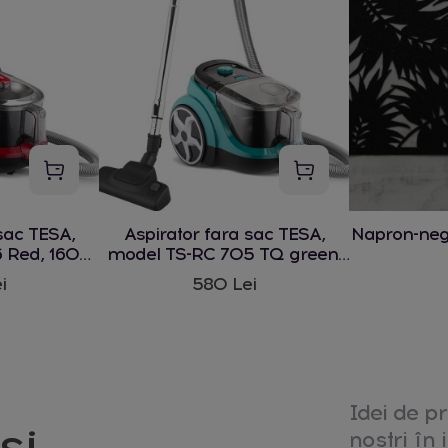
sac TESA,
Aspirator fara sac TESA,
Napron-ne
 Red, 1600
model TS-RC 705 TQ green,
1600 W
i
580 Lei
Idei de pr
și
noștri în i