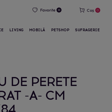
Favorite
Coș
0
0
CE
LIVING
MOBILĂ
PETSHOP
SUFRAGERIE
 DE PERETE
AT -A- CM
84