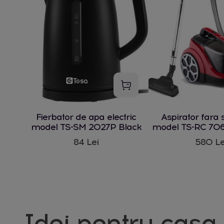
Fierbator de apa electric
Aspirator fara 
model TS-SM 2027P Black
model TS-RC 706
W
84 Lei
580 Le
Idei pentru casa 