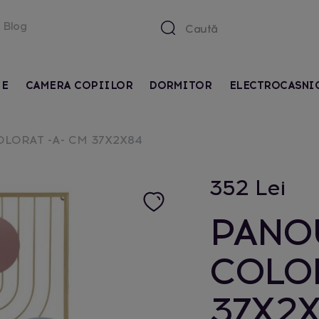
Blog
IE
CAMERA COPIILOR
DORMITOR
ELECTROCASNI
LORAT -A- CM 37X2X84
352 Lei
PANOU
COLOR
37X2X