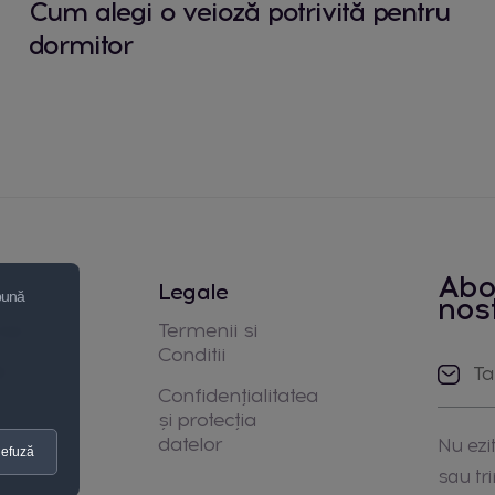
Cum alegi o veioză potrivită pentru
dormitor
Abo
Legale
 bună
nos
noi
Termenii si
Conditii
e
Confidențialitatea
și protecția
datelor
Nu ezit
efuză
sau tr