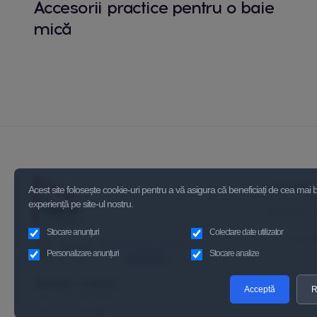
Accesorii practice pentru o baie
mică
Acasă
Acest site folosește cookie-uri pentru a vă asigura că beneficiați de cea mai
experiență pe site-ul nostru.
Despre 
Stocare anunțuri
Colectare date utilizator
Contact
Personalizare anunțuri
Stocare analize
Relatii clienți
Acceptă
R
+40 723 339 595
+40 721 110 938