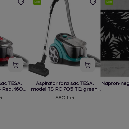
NOU
NOU
sac TESA,
Aspirator fara sac TESA,
Napron-ne
 Red, 1600
model TS-RC 705 TQ green,
1600 W
i
580 Lei