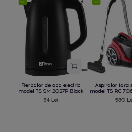
NOU
NOU
Fierbator de apa electric
Aspirator fara 
model TS-SM 2027P Black
model TS-RC 706
W
84 Lei
580 Le