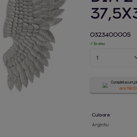
37,5X
032340000S
✓ În stoc
1
Cumpără acum, plă
de la
198.25
Culoare
Argintiu