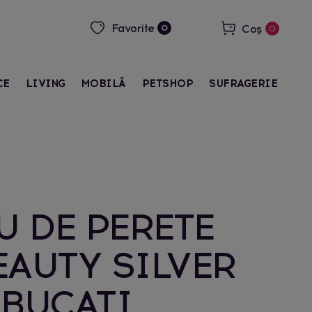
Favorite
Coș
0
0
CE
LIVING
MOBILĂ
PETSHOP
SUFRAGERIE
 DE PERETE
EAUTY SILVER
 BUCATI