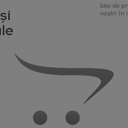
Idei de pr
și
noștri în i
le