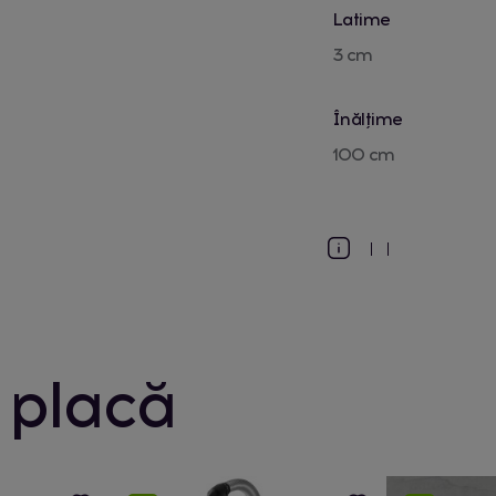
Latime
3 cm
Înălțime
100 cm
 placă