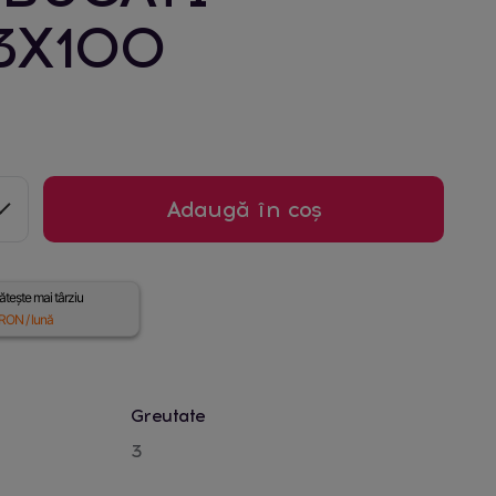
3X100
Adaugă în coș
tește mai târziu
RON / lună
Greutate
3