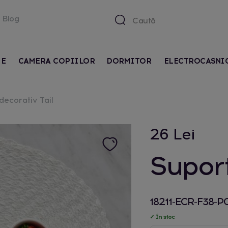
Blog
IE
CAMERA COPIILOR
DORMITOR
ELECTROCASNI
decorativ Tail
26 Lei
Suport
18211-ECR-F38-
✓ În stoc