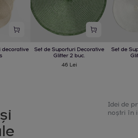
i decorative
Set de Suporturi Decorative
Set de Sup
s
Glitter 2 buc.
Gli
46 Lei
Idei de pr
și
noștri în i
le