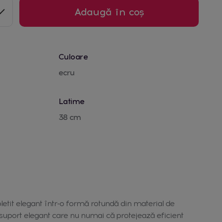
Adaugă în coș
Culoare
ecru
Latime
38 cm
pletit elegant într-o formă rotundă din material de
 suport elegant care nu numai că protejează eficient