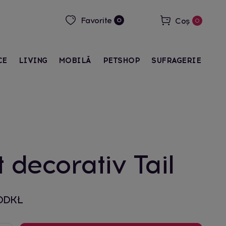
Favorite
Coș
0
0
CE
LIVING
MOBILĂ
PETSHOP
SUFRAGERIE
 decorativ Tail
PODKŁ