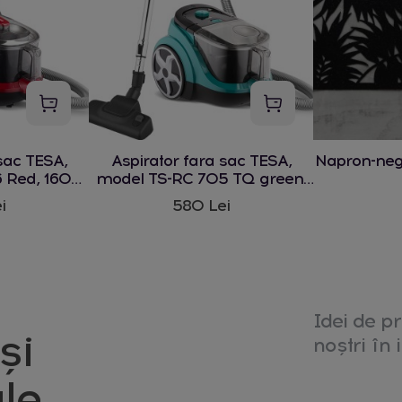
sac TESA,
Aspirator fara sac TESA,
Napron-ne
 Red, 1600
model TS-RC 705 TQ green,
1600 W
i
580 Lei
Idei de pr
și
noștri în i
le