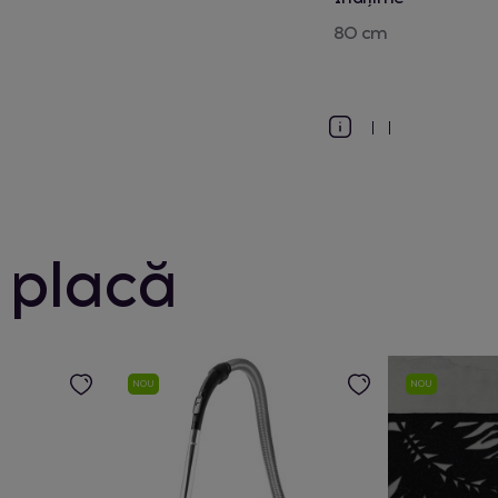
80 cm
 placă
NOU
NOU