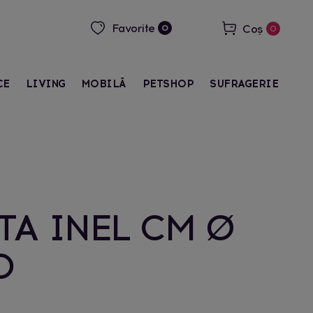
Favorite
Coș
0
0
CE
LIVING
MOBILĂ
PETSHOP
SUFRAGERIE
A INEL CM Ø
0