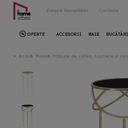
Despre HomeVibes
Contacte
OFERTE
ACCESORII
BAIE
BUCĂTĂR
Acasă
Mobilă
Măsuțe de cafea, noptiere si co