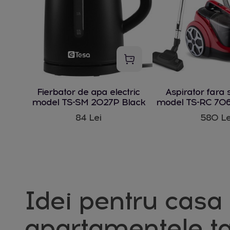
Fierbator de apa electric
Aspirator fara 
model TS-SM 2027P Black
model TS-RC 706
W
84 Lei
580 Le
Idei pentru casa 
apartamentele ta