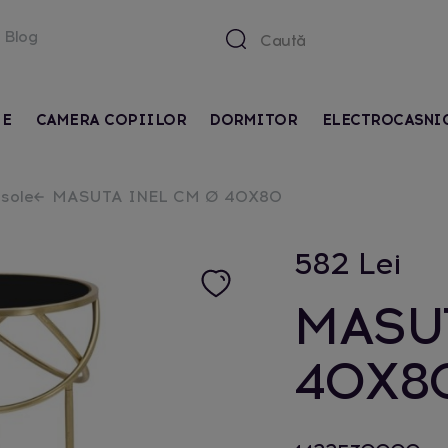
Blog
IE
CAMERA COPIILOR
DORMITOR
ELECTROCASNI
nsole
MASUTA INEL CM Ø 40X80
582 Lei
MASUT
40X8