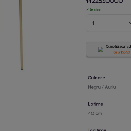
1422530000
✓ În stoc
1
Cumpără acum, plă
de la
155.50
Culoare
Negru / Auriu
Latime
40 cm
Înălțime