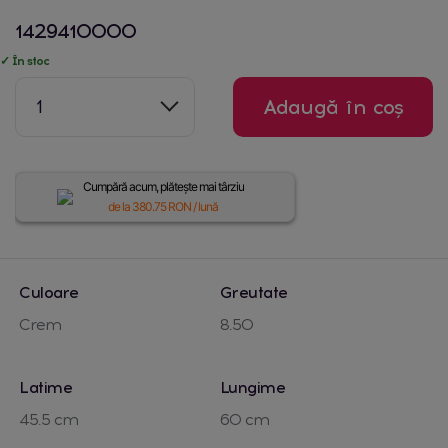
1429410000
✓ În stoc
1
Adaugă în coș
Cumpără acum, plătește mai târziu
de la
380.75
RON / lună
Culoare
Greutate
Crem
8.50
Latime
Lungime
45.5 cm
60 cm