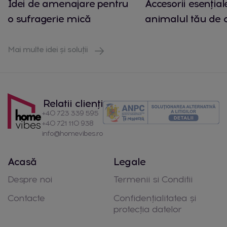
Idei de amenajare pentru
Accesorii esențial
o sufragerie mică
animalul tău de
Mai multe idei și soluții
Relatii clienți
+40 723 339 595
+40 721 110 938
info@homevibes.ro
Acasă
Legale
Despre noi
Termenii si Conditii
Contacte
Confidențialitatea și
protecția datelor