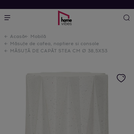
Acasă
Mobilă
Măsuțe de cafea, noptiere si console
MĂSUȚĂ DE CAPĂT STEA CM Ø 38,5X53