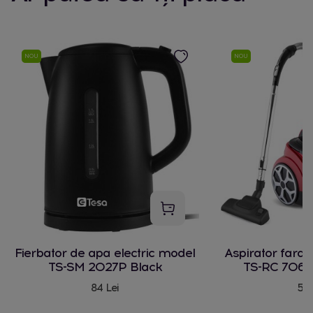
NOU
NOU
Fierbator de apa electric model
Aspirator fara
TS-SM 2027P Black
TS-RC 706 
84 Lei
580