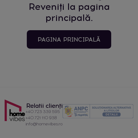
Reveniți la pagina
principală.
PAGINA PRINCIPALĂ
Relatii clienți
+40 723 339 595
+40 721 110 938
info@homevibes.ro