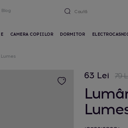
Blog
IE
CAMERA COPIILOR
DORMITOR
ELECTROCASNI
 Lumes
63 Lei
79 L
Lumân
Lume