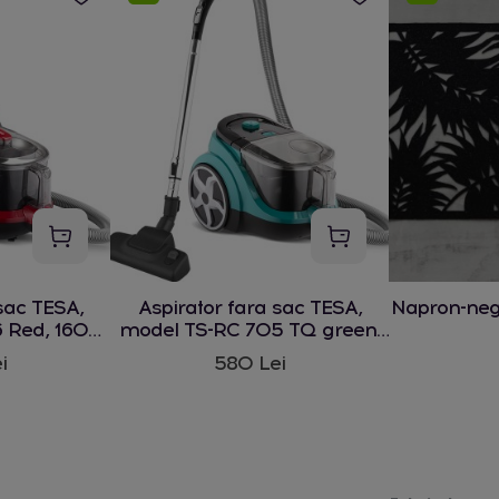
sac TESA,
Aspirator fara sac TESA,
Napron-ne
 Red, 1600
model TS-RC 705 TQ green,
1600 W
i
580 Lei