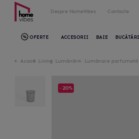
Despre HomeVibes
Contacte
OFERTE
ACCESORII
BAIE
BUCĂTĂR
Acasă
Living
Lumânări
Lumânare parfumată
- 20%