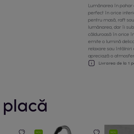
Lumânarea în pahar es
perfect în orice inte
pentru masă, raft sau
lumânarea, dar îi subl
călduroasă în orice î
emite o lumină delica
relaxare sau întâlniri
apreciază o atmosferă 
Livrarea de la 1 p
 placă
NOU
NOU