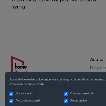
living
Acasă
Despre 
Contact
Acest site folosește cookie-uri pentru a vă asigura că beneficiați de cea mai
experiență pe site-ul nostru.
Relatii clienți
Stocare anunțuri
Colectare date utilizator
+40 723 339 595
+40 721 110 938
Personalizare anunțuri
Stocare analize
info@homevibes.ro