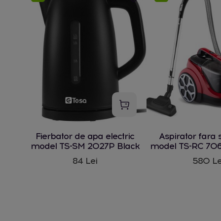
Fierbator de apa electric
Aspirator fara 
model TS-SM 2027P Black
model TS-RC 706
W
84 Lei
580 Le