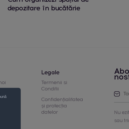
depozitare în bucătărie
Abo
Legale
nos
noi
Termenii si
Conditii
e
 bună
Confidențialitatea
și protecția
datelor
Nu ezit
sau tr