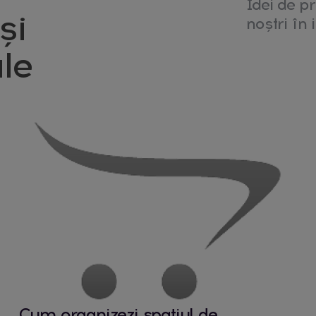
Idei de pr
și
noștri în i
le
Cum organizezi spațiul de