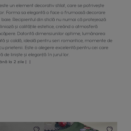
te un element decorativ stilat, care se potrivește
rior. Forma sa elegantă o face o frumoasă decorare
 baie. Recipientul din sticlă nu numai că protejează
iniază și calitățile estetice, creând o atmosferă
ncăpere. Datorită dimensiunilor optime, lumânarea
tă și caldă, ideală pentru seri romantice, momente de
 cu prietenii. Este o alegere excelentă pentru cei care
de liniște și eleganță în jurul lor.
ână la 2 zile