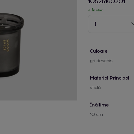
10526160201
✓ În stoc
1
Culoare
gri deschis
Material Principal
sticlă
Înălțime
10 cm