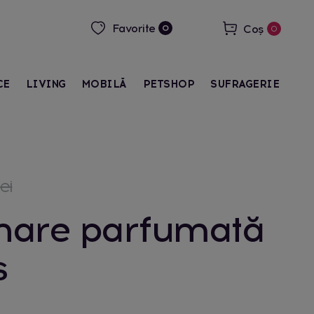
Favorite
Coș
0
0
CE
LIVING
MOBILĂ
PETSHOP
SUFRAGERIE
ei
are parfumată
s