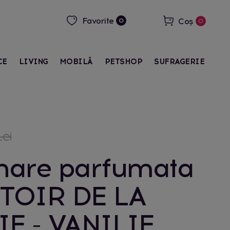
Favorite
Coș
0
0
CE
LIVING
MOBILĂ
PETSHOP
SUFRAGERIE
ei
are parfumata
TOIR DE LA
E - VANILIE