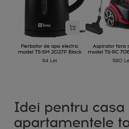
Fierbator de apa electric
Aspirator fara 
model TS-SM 2027P Black
model TS-RC 706
W
84 Lei
580 Le
Idei pentru casa 
apartamentele ta