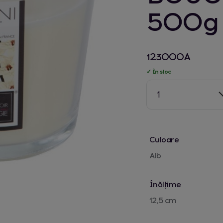
500g
123000A
✓ În stoc
1
Culoare
Alb
Înălțime
12,5 cm