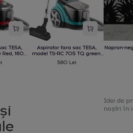
sac TESA,
Aspirator fara sac TESA,
Napron-ne
 Red, 1600
model TS-RC 705 TQ green,
1600 W
i
580 Lei
Idei de pr
și
noștri în i
le