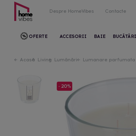
Despre HomeVibes
Contacte
OFERTE
ACCESORII
BAIE
BUCĂTĂR
Acasă
Living
Lumânări
Lumanare parfumat
- 20%