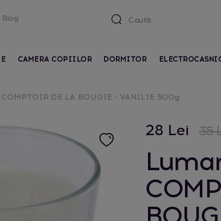
Blog
IE
CAMERA COPIILOR
DORMITOR
ELECTROCASNI
a COMPTOIR DE LA BOUGIE - VANILIE 500g
28 Lei
35 L
Luman
COMP
BOUGI