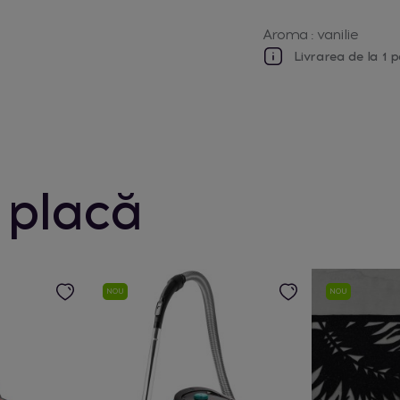
Aroma : vanilie
Livrarea de la 1 p
 placă
NOU
NOU