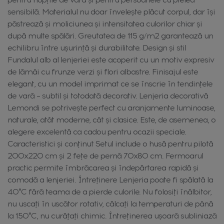
sensibilă. Materialul nu doar învelește plăcut corpul, dar își
păstrează și moliciunea și intensitatea culorilor chiar și
după multe spălări. Greutatea de 115 g/m2 garantează un
echilibru între ușurință și durabilitate. Design și stil
Fundalul alb al lenjeriei este acoperit cu un motiv expresiv
de lămâi cu frunze verzi și flori albastre. Finisajul este
elegant, cu un model imprimat ce se înscrie în tendințele
de vară – subtil și totodată decorativ. Lenjeria decorativă
Lemondi se potrivește perfect cu aranjamente luminoase,
naturale, atât moderne, cât și clasice. Este, de asemenea, o
alegere excelentă ca cadou pentru ocazii speciale.
Caracteristici și conținut Setul include o husă pentru pilotă
200x220 cm și 2 fețe de pernă 70x80 cm. Fermoarul
practic permite îmbrăcarea și îndepărtarea rapidă și
comodă a lenjeriei. Întreținere Lenjeria poate fi spălată la
40°C fără teama de a pierde culorile. Nu folosiți înălbitor,
nu uscați în uscător rotativ, călcați la temperaturi de până
la 150°C, nu curățați chimic. Întreținerea ușoară subliniază