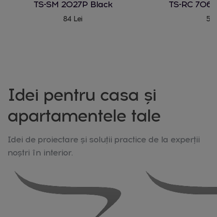
TS-SM 2027P Black
TS-RC 706 
84 Lei
580
Idei pentru casa și
apartamentele tale
Idei de proiectare și soluții practice de la experții
noștri în interior.