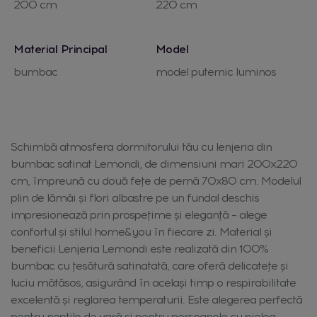
200 cm
220 cm
Material Principal
Model
bumbac
model puternic luminos
Schimbă atmosfera dormitorului tău cu lenjeria din
bumbac satinat Lemondi, de dimensiuni mari 200x220
cm, împreună cu două fețe de pernă 70x80 cm. Modelul
plin de lămâi și flori albastre pe un fundal deschis
impresionează prin prospețime și eleganță – alege
confortul și stilul home&you în fiecare zi. Material și
beneficii Lenjeria Lemondi este realizată din 100%
bumbac cu țesătură satinatată, care oferă delicatețe și
luciu mătăsos, asigurând în același timp o respirabilitate
excelentă și reglarea temperaturii. Este alegerea perfectă
pentru nopțile de vară și pentru persoanele cu pielea