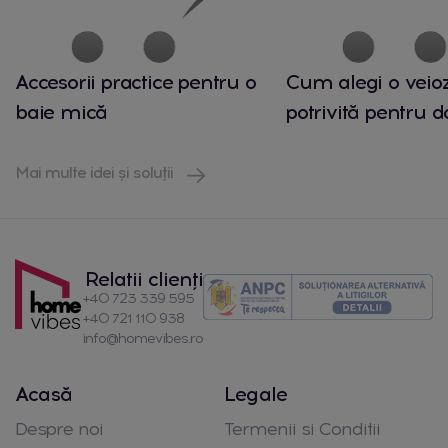
Accesorii practice pentru o
Cum alegi o veio
baie mică
potrivită pentru 
Mai multe idei și soluții
Relatii clienți
+40 723 339 595
+40 721 110 938
info@homevibes.ro
Acasă
Legale
Despre noi
Termenii si Conditii