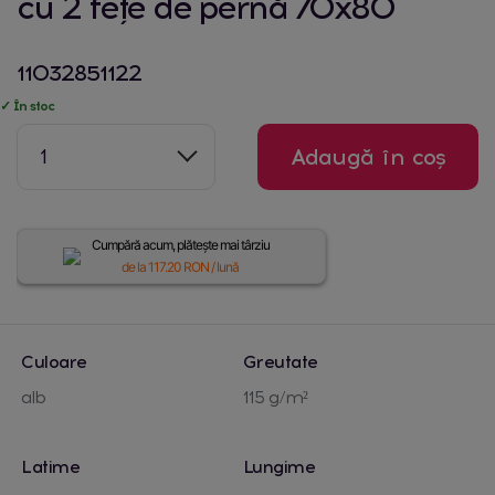
cu 2 fețe de pernă 70x80
11032851122
✓ În stoc
1
Adaugă în coș
Cumpără acum, plătește mai târziu
de la
117.20
RON / lună
Culoare
Greutate
alb
115 g/m²
Latime
Lungime