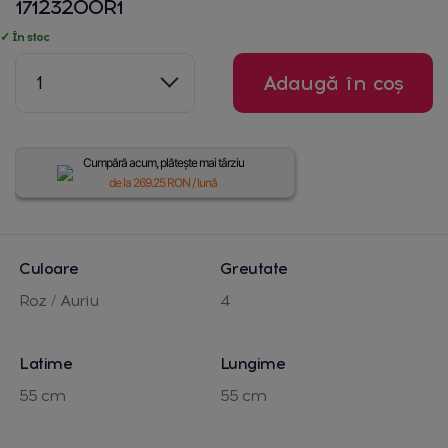
17123200R1
✓ În stoc
1
Adaugă în coș
Cumpără acum, plătește mai târziu
de la
269.25
RON / lună
Culoare
Greutate
Roz / Auriu
4
Latime
Lungime
55 cm
55 cm