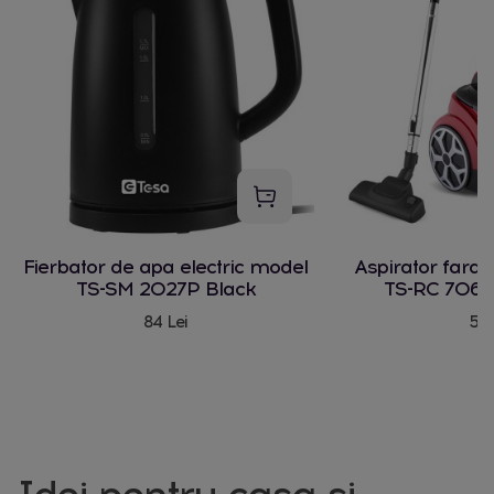
Fierbator de apa electric model
Aspirator fara
TS-SM 2027P Black
TS-RC 706 
84 Lei
580