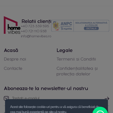
Relatii clienți
+40 723 339 595
+40 721 110 938
info@homevibes.ro
Acasă
Legale
Despre noi
Termenii si Conditii
Contacte
Confidențialitatea și
protecția datelor
Aboneaza-te la newsletter-ul nostru
Acest site folosește cookie-uri pentru a vă asigura că beneficiați de
cea mai bună experiență pe site-ul nostru.