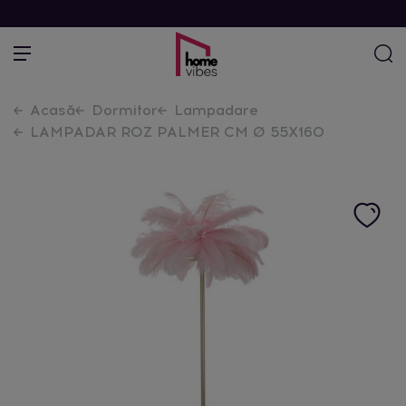
Acasă
Dormitor
Lampadare
LAMPADAR ROZ PALMER CM Ø 55X160