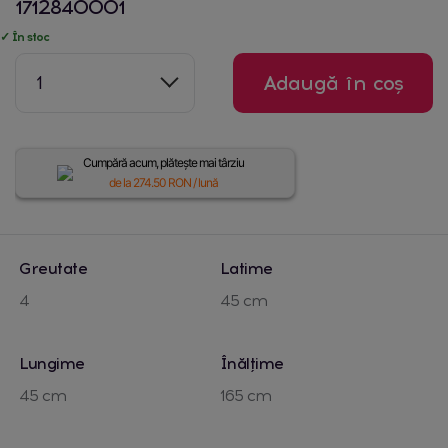
1712840001
✓ În stoc
1
Adaugă în coș
Cumpără acum, plătește mai târziu
de la
274.50
RON / lună
Greutate
Latime
4
45 cm
Lungime
Înălțime
45 cm
165 cm