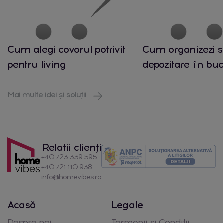
Cum alegi covorul potrivit
Cum organizezi s
pentru living
depozitare în buc
Mai multe idei și soluții
Relatii clienți
+40 723 339 595
+40 721 110 938
info@homevibes.ro
Acasă
Legale
Despre noi
Termenii si Conditii