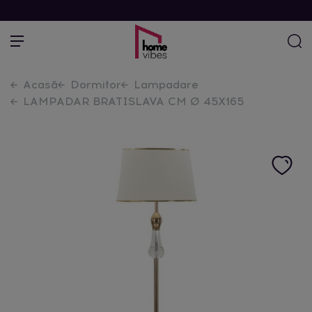
Acasă
Dormitor
Lampadare
LAMPADAR BRATISLAVA CM Ø 45X165