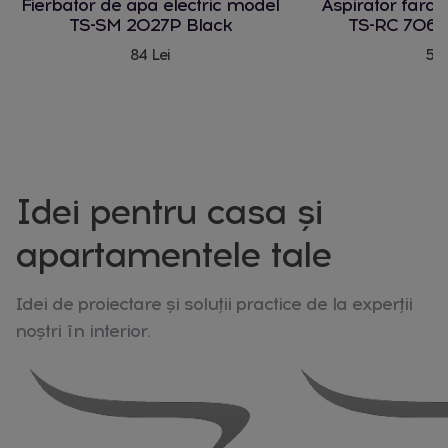
Fierbator de apa electric model
Aspirator fara
TS-SM 2027P Black
TS-RC 706 
84 Lei
580
Idei pentru casa și
apartamentele tale
Idei de proiectare și soluții practice de la experții
noștri în interior.