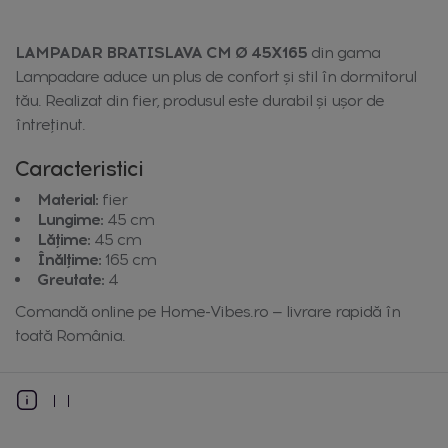
LAMPADAR BRATISLAVA CM Ø 45X165
din gama
Lampadare aduce un plus de confort și stil în dormitorul
tău. Realizat din fier, produsul este durabil și ușor de
întreținut.
Caracteristici
Material:
fier
Lungime:
45 cm
Lățime:
45 cm
Înălțime:
165 cm
Greutate:
4
Comandă online pe Home-Vibes.ro — livrare rapidă în
toată România.