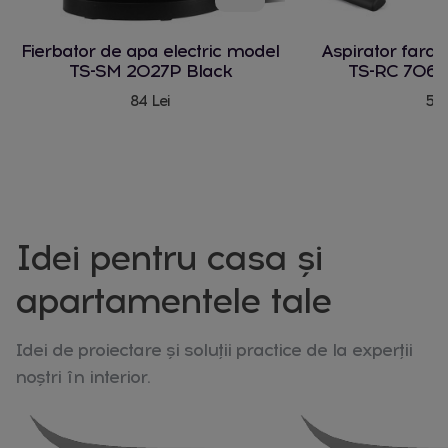
Fierbator de apa electric model
Aspirator fara
TS-SM 2027P Black
TS-RC 706 
84 Lei
580
Idei pentru casa și
apartamentele tale
Idei de proiectare și soluții practice de la experții
noștri în interior.