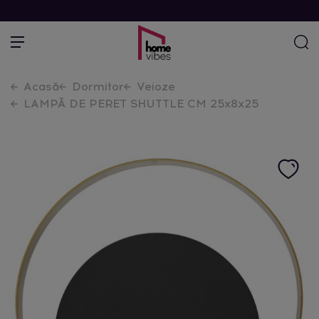
Acasă
Dormitor
Veioze
LAMPĂ DE PERET SHUTTLE CM 25x8x25