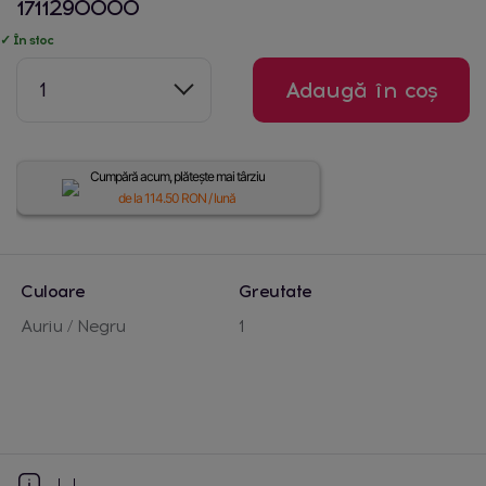
1711290000
✓ În stoc
1
Adaugă în coș
Cumpără acum, plătește mai târziu
de la
114.50
RON / lună
Culoare
Greutate
Auriu / Negru
1