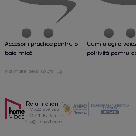
Accesorii practice pentru o
Cum alegi o veio
baie mică
potrivită pentru 
Mai multe idei și soluții
Relatii clienți
+40 723 339 595
+40 721 110 938
info@homevibes.ro