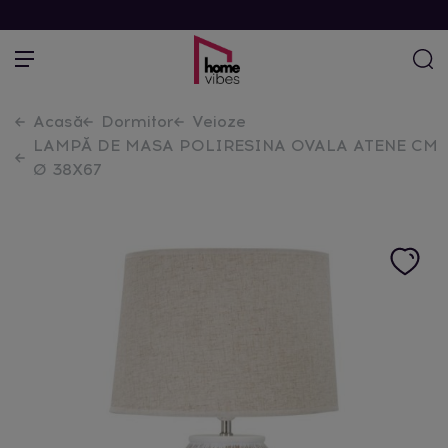
Acasă
Dormitor
Veioze
LAMPĂ DE MASA POLIRESINA OVALA ATENE CM
Ø 38X67