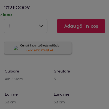
171211000V
✓ În stoc
1
Adaugă în coș
Cumpără acum, plătește mai târziu
de la
194.50
RON / lună
Culoare
Greutate
Alb / Maro
3
Latime
Lungime
38 cm
38 cm