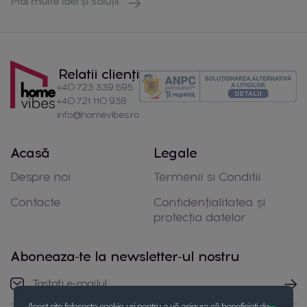
Mai multe idei și soluții
Relatii clienți
+40 723 339 595
+40 721 110 938
info@homevibes.ro
Acasă
Legale
Despre noi
Termenii si Conditii
Contacte
Confidențialitatea și
protecția datelor
Aboneaza-te la newsletter-ul nostru
Acest site folosește cookie-uri pentru a vă asigura că beneficiați de