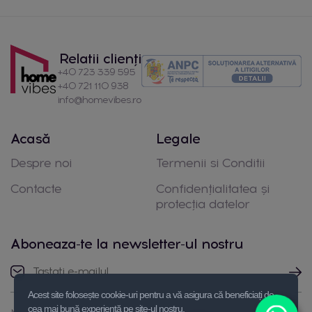
Relatii clienți
+40 723 339 595
+40 721 110 938
info@homevibes.ro
Acasă
Legale
Despre noi
Termenii si Conditii
Contacte
Confidențialitatea și
protecția datelor
Aboneaza-te la newsletter-ul nostru
Acest site folosește cookie-uri pentru a vă asigura că beneficiați de
cea mai bună experiență pe site-ul nostru.