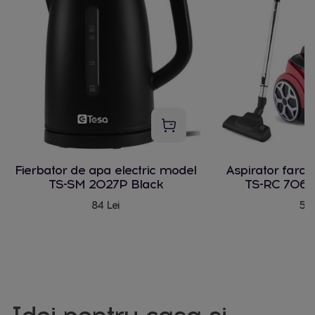
Fierbator de apa electric model
Aspirator fara
TS-SM 2027P Black
TS-RC 706 
84 Lei
580