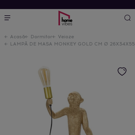
Acasă
Dormitor
Veioze
LAMPĂ DE MASA MONKEY GOLD CM Ø 26X34X55