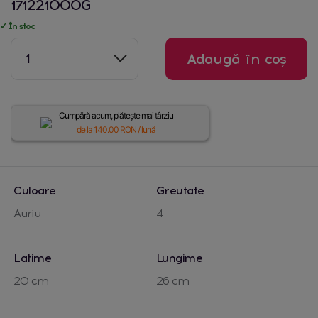
171221000G
✓ În stoc
1
Adaugă în coș
Cumpără acum, plătește mai târziu
de la
140.00
RON / lună
Culoare
Greutate
Auriu
4
Latime
Lungime
20 cm
26 cm