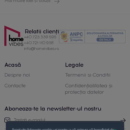
Mai multe idei și soluții
Relatii clienți
+40 723 339 595
+40 721 110 938
info@homevibes.ro
Acasă
Legale
Despre noi
Termenii si Conditii
Contacte
Confidențialitatea și
protecția datelor
Aboneaza-te la newsletter-ul nostru
Acest site folosește cookie-uri pentru a vă asigura că beneficiați de