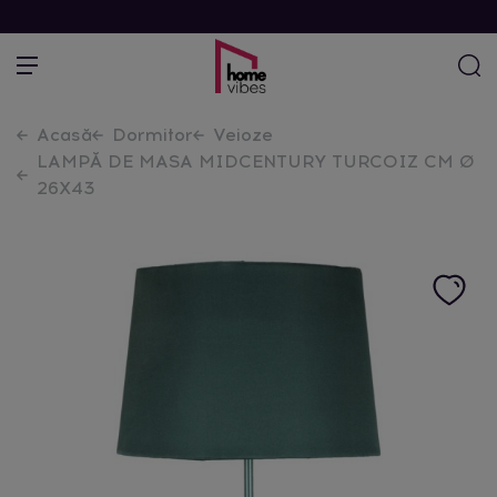
Acasă
Dormitor
Veioze
LAMPĂ DE MASA MIDCENTURY TURCOIZ CM Ø
26X43