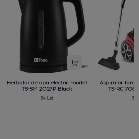
Fierbator de apa electric model
Aspirator fara
TS-SM 2027P Black
TS-RC 706 
84 Lei
580