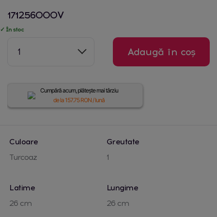
171256000V
✓ În stoc
1
Adaugă în coș
Cumpără acum, plătește mai târziu
de la
157.75
RON / lună
Culoare
Greutate
Turcoaz
1
Latime
Lungime
26 cm
26 cm