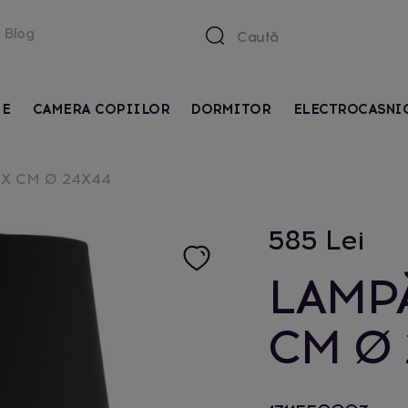
Blog
IE
CAMERA COPIILOR
DORMITOR
ELECTROCASNI
X CM Ø 24X44
585 Lei
LAMP
CM Ø 