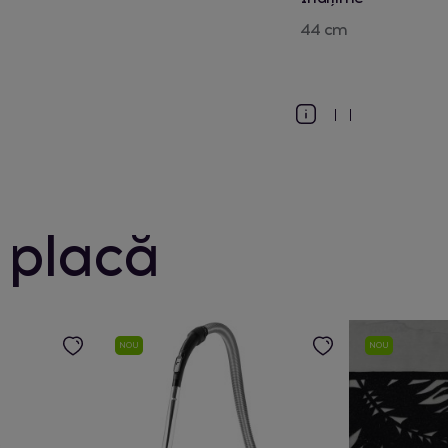
44 cm
 placă
NOU
NOU