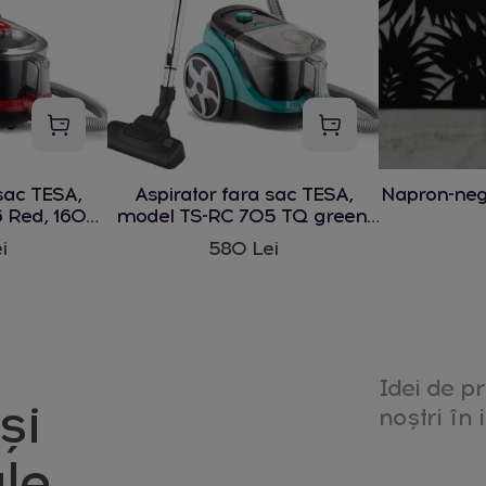
sac TESA,
Aspirator fara sac TESA,
Napron-ne
 Red, 1600
model TS-RC 705 TQ green,
1600 W
i
580 Lei
Idei de pr
și
noștri în i
le