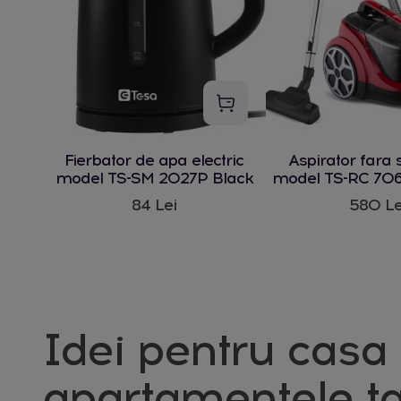
Fierbator de apa electric
Aspirator fara 
model TS-SM 2027P Black
model TS-RC 706
W
84 Lei
580 Le
Idei pentru casa 
apartamentele ta