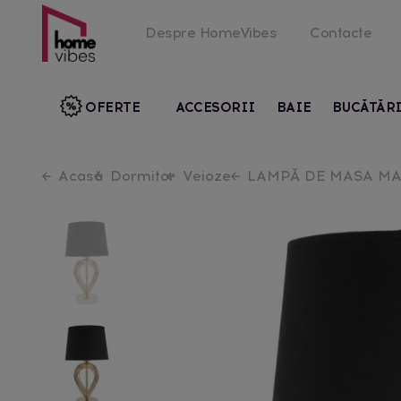
Despre HomeVibes
Contacte
OFERTE
ACCESORII
BAIE
BUCĂTĂR
Acasă
Dormitor
Veioze
LAMPĂ DE MASA MA