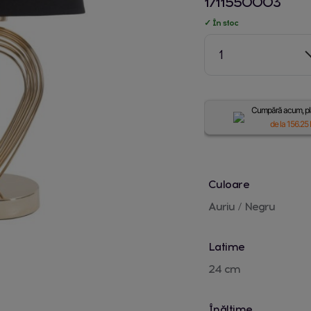
1711550003
✓ În stoc
1
Cumpără acum, plă
de la
156.25
Culoare
Auriu / Negru
Latime
24 cm
Înălțime