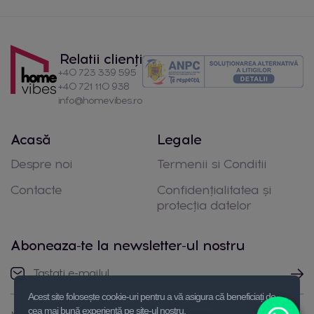
Relatii clienți
+40 723 339 595
+40 721 110 938
info@homevibes.ro
Acasă
Legale
Despre noi
Termenii si Conditii
Contacte
Confidențialitatea și
protecția datelor
Aboneaza-te la newsletter-ul nostru
Acest site folosește cookie-uri pentru a vă asigura că beneficiați de
cea mai bună experiență pe site-ul nostru.