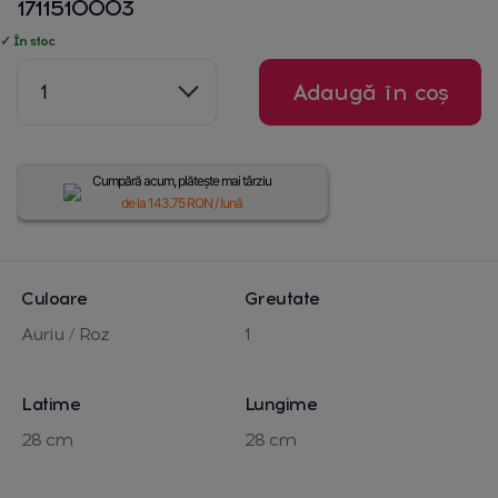
1711510003
✓ În stoc
1
Adaugă în coș
Cumpără acum, plătește mai târziu
de la
143.75
RON / lună
Culoare
Greutate
Auriu / Roz
1
Latime
Lungime
28 cm
28 cm