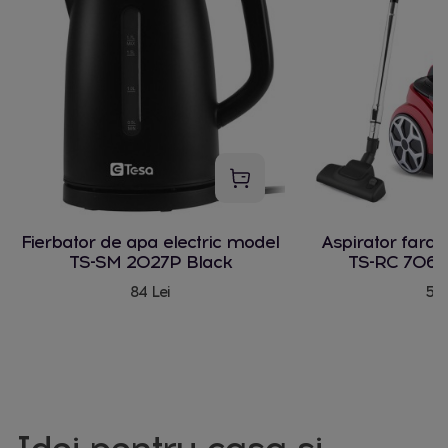
Fierbator de apa electric model
Aspirator fara
TS-SM 2027P Black
TS-RC 706 
84 Lei
580