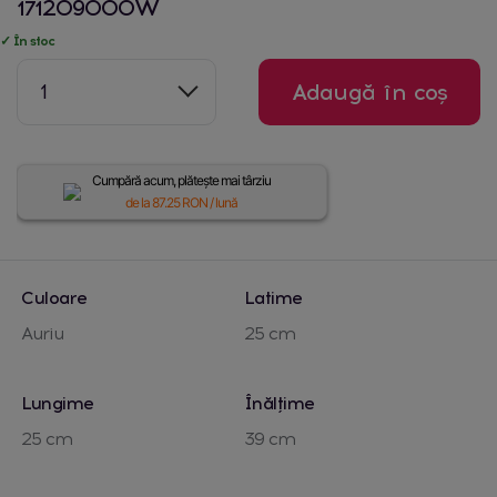
171209000W
✓ În stoc
1
Adaugă în coș
Cumpără acum, plătește mai târziu
de la
87.25
RON / lună
Culoare
Latime
Auriu
25 cm
Lungime
Înălțime
25 cm
39 cm