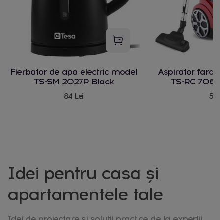
Fierbator de apa electric model
Aspirator fara
TS-SM 2027P Black
TS-RC 706 
84 Lei
580
Idei pentru casa și
apartamentele tale
Idei de proiectare și soluții practice de la experții