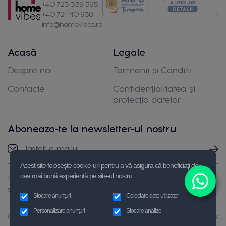
+40 723 339 595
+40 721 110 938
info@homevibes.ro
Acasă
Legale
Despre noi
Termenii si Conditii
Contacte
Confidențialitatea și
protecția datelor
Aboneaza-te la newsletter-ul nostru
Acest site folosește cookie-uri pentru a vă asigura că beneficiați de
cea mai bună experiență pe site-ul nostru.
Nu ezitați să luați legătura cu noi prin telefon
sau trimiteți-ne un mesaj
Stocare anunțuri
Colectare date utilizator
Personalizare anunțuri
Stocare analize
Copyright © 2026
Instagram
Facebook