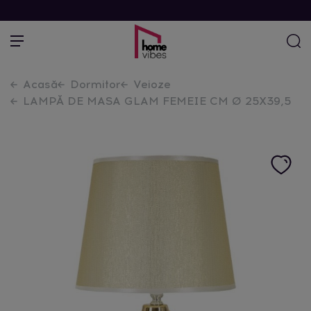
Acasă
Dormitor
Veioze
LAMPĂ DE MASA GLAM FEMEIE CM Ø 25X39,5