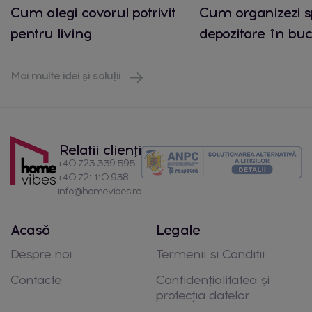
Cum alegi covorul potrivit
Cum organizezi s
pentru living
depozitare în buc
Mai multe idei și soluții
Relatii clienți
+40 723 339 595
+40 721 110 938
info@homevibes.ro
Acasă
Legale
Despre noi
Termenii si Conditii
Contacte
Confidențialitatea și
protecția datelor