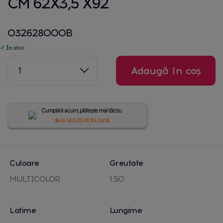
CM 62X3,5 X92
032628000B
✓ În stoc
1
Adaugă în coș
Cumpără acum, plătește mai târziu
de la
143.00
RON / lună
Culoare
Greutate
MULTICOLOR
1.50
Latime
Lungime