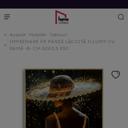
Acasă
Mobilă
Tablouri
IMPRIMARE PE PÂNZĂ LĂCUITĂ ILLUMY CU
RAMĂ -B- CM 62X3,5 X92