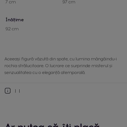
7 cm
97 cm
Înălțime
92 cm
Aceeași figură văzută din spate, cu lumina mângâindu-i
rochia strălucitoare. O lucrare ce surprinde misterul și
senzualitatea cu o eleganță atemporală.