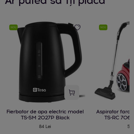
Ar putea să îți placă
NOU
NOU
Fierbator de apa electric model
Aspirator fara
TS-SM 2027P Black
TS-RC 706 
84 Lei
580