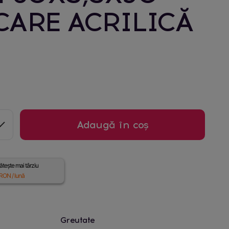
CARE ACRILICĂ
Adaugă în coș
tește mai târziu
RON / lună
Greutate