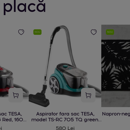
 placă
NOU
NOU
sac TESA,
Aspirator fara sac TESA,
Napron-ne
 Red, 1600
model TS-RC 705 TQ green,
1600 W
i
580 Lei