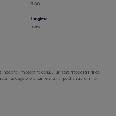
3.00
Lungime
8 cm
i neclară, îmbogățită de LED-uri care trasează linii de
n acril adaugă profunzime și un impact vizual uimitor.