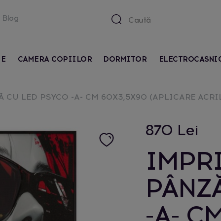
Blog
IE
CAMERA COPIILOR
DORMITOR
ELECTROCASNI
 CU LED PSYCO -A- CM 60X3,5X90 (APLICARE ACRI
870 Lei
IMPR
PÂNZĂ
-A- C