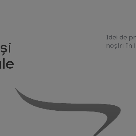
Idei de pr
și
noștri în i
le