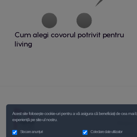
Cum alegi covorul potrivit pentru
living
Acasă
Acest site folosește cookie-uri pentru a vă asigura că beneficiați de cea mai
experiență pe site-ul nostru.
Despre 
Stocare anunțuri
Colectare date utilizator
Contact