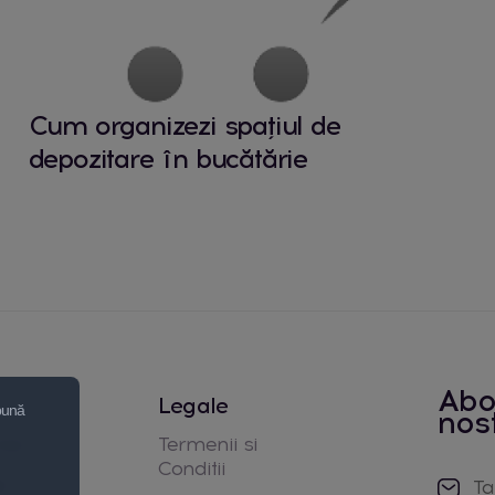
Cum organizezi spațiul de
depozitare în bucătărie
Abo
Legale
 bună
nos
noi
Termenii si
Conditii
e