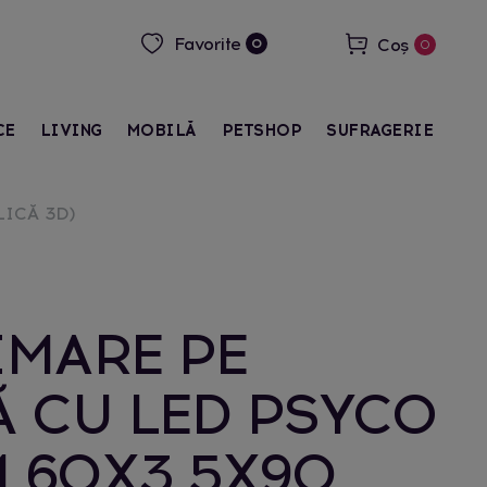
Favorite
Coș
0
0
CE
LIVING
MOBILĂ
PETSHOP
SUFRAGERIE
LICĂ 3D)
IMARE PE
 CU LED PSYCO
M 60X3,5X90