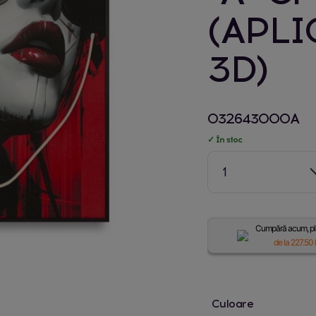
(APLI
3D)
032643000A
✓ În stoc
1
Cumpără acum, plă
de la
227.50
Culoare