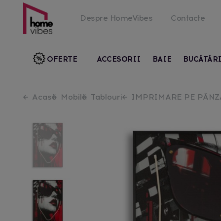
Despre HomeVibes
Contacte
OFERTE
ACCESORII
BAIE
BUCĂTĂR
Acasă
Mobilă
Tablouri
IMPRIMARE PE PÂNZĂ