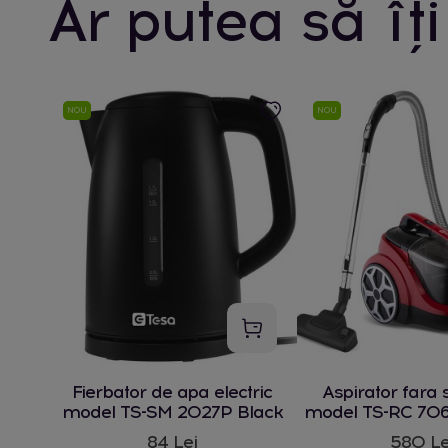
Ar putea să îți
NOU
NOU
Fierbator de apa electric
Aspirator fara 
model TS-SM 2027P Black
model TS-RC 706
W
84 Lei
580 Le