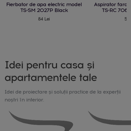
Fierbator de apa electric model
Aspirator fara
TS-SM 2027P Black
TS-RC 706 
84 Lei
580
Idei pentru casa și
apartamentele tale
Idei de proiectare și soluții practice de la experții
noștri în interior.