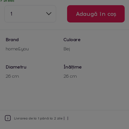
✓ În stoc
1
Adaugă în coș
Brand
Culoare
home&you
Bej
Diametru
Înălțime
26 cm
26 cm
Livrarea de la 1 până la 2 zile