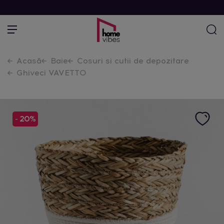
Acasă
Baie
Cosuri si cutii de depozitare
Ghiveci VAVETTO
- 20%