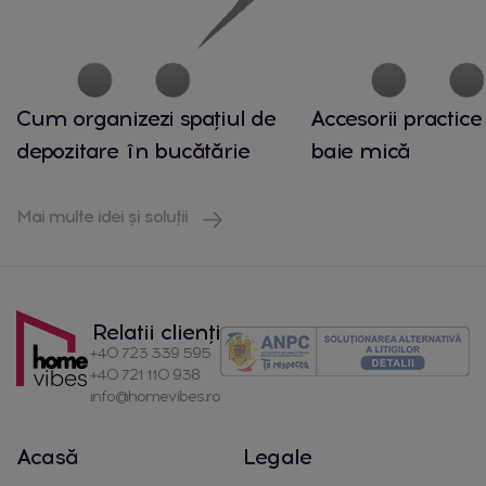
Cum organizezi spațiul de
Accesorii practice
depozitare în bucătărie
baie mică
Mai multe idei și soluții
Relatii clienți
+40 723 339 595
+40 721 110 938
info@homevibes.ro
Acasă
Legale