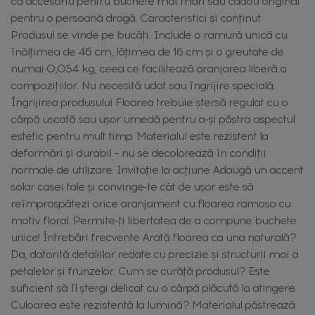
ca accesoriu pentru buchete mai mari sau cadou original
pentru o persoană dragă. Caracteristici și conținut
Produsul se vinde pe bucăți. Include o ramură unică cu
înălțimea de 46 cm, lățimea de 16 cm și o greutate de
numai 0,054 kg, ceea ce facilitează aranjarea liberă a
compozițiilor. Nu necesită udat sau îngrijire specială.
Îngrijirea produsului Floarea trebuie ștersă regulat cu o
cârpă uscată sau ușor umedă pentru a-și păstra aspectul
estetic pentru mult timp. Materialul este rezistent la
deformări și durabil – nu se decolorează în condiții
normale de utilizare. Invitație la acțiune Adaugă un accent
solar casei tale și convinge-te cât de ușor este să
reîmprospătezi orice aranjament cu floarea ramoso cu
motiv floral. Permite-ți libertatea de a compune buchete
unice! Întrebări frecvente Arată floarea ca una naturală?
Da, datorită detaliilor redate cu precizie și structurii moi a
petalelor și frunzelor. Cum se curăță produsul? Este
suficient să îl ștergi delicat cu o cârpă plăcută la atingere.
Culoarea este rezistentă la lumină? Materialul păstrează