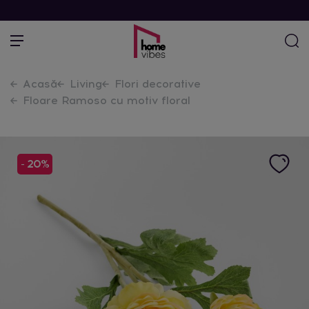
Acasă
Living
Flori decorative
Floare Ramoso cu motiv floral
- 20%