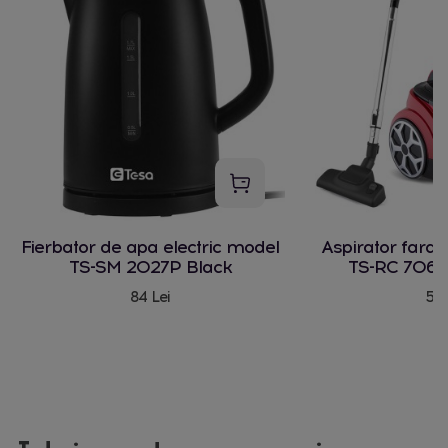
Fierbator de apa electric model
Aspirator fara
TS-SM 2027P Black
TS-RC 706 
84 Lei
580