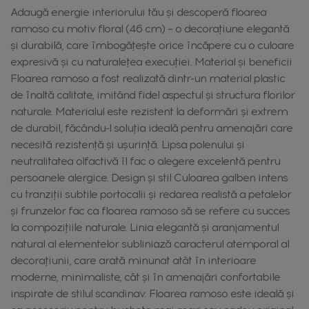
Adaugă energie interiorului tău și descoperă floarea
ramoso cu motiv floral (46 cm) – o decorațiune elegantă
și durabilă, care îmbogățește orice încăpere cu o culoare
expresivă și cu naturalețea execuției. Material și beneficii
Floarea ramoso a fost realizată dintr-un material plastic
de înaltă calitate, imitând fidel aspectul și structura florilor
naturale. Materialul este rezistent la deformări și extrem
de durabil, făcându-l soluția ideală pentru amenajări care
necesită rezistență și ușurință. Lipsa polenului și
neutralitatea olfactivă îl fac o alegere excelentă pentru
persoanele alergice. Design și stil Culoarea galben intens
cu tranziții subtile portocalii și redarea realistă a petalelor
și frunzelor fac ca floarea ramoso să se refere cu succes
la compozițiile naturale. Linia elegantă și aranjamentul
natural al elementelor subliniază caracterul atemporal al
decorațiunii, care arată minunat atât în interioare
moderne, minimaliste, cât și în amenajări confortabile
inspirate de stilul scandinav. Floarea ramoso este ideală și