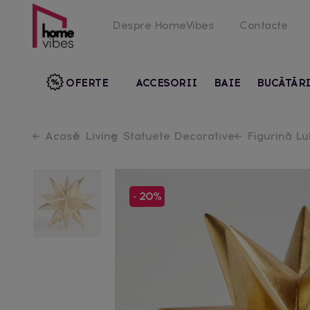
Despre HomeVibes
Contacte
OFERTE
ACCESORII
BAIE
BUCĂTĂR
Acasă
Living
Statuete Decorative
Figurină Lul
- 20%