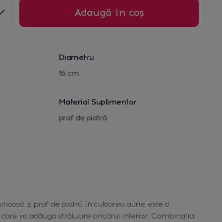
Adaugă în coș
Diametru
16 cm
Material Suplimentar
praf de piatră
noasă și praf de piatră în culoarea aurie, este o
care va adăuga strălucire oricărui interior. Combinația