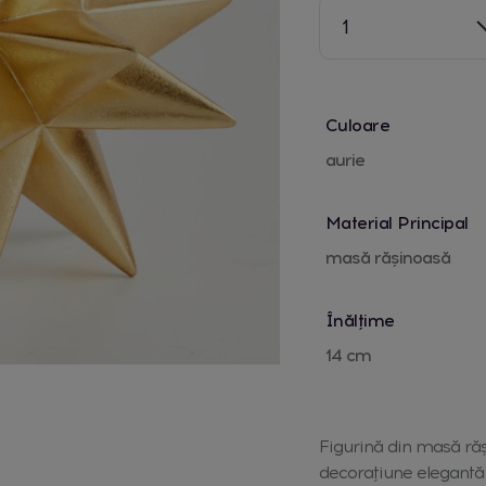
1
Culoare
aurie
Material Principal
masă rășinoasă
Înălțime
14 cm
Figurină din masă răși
decorațiune elegantă 