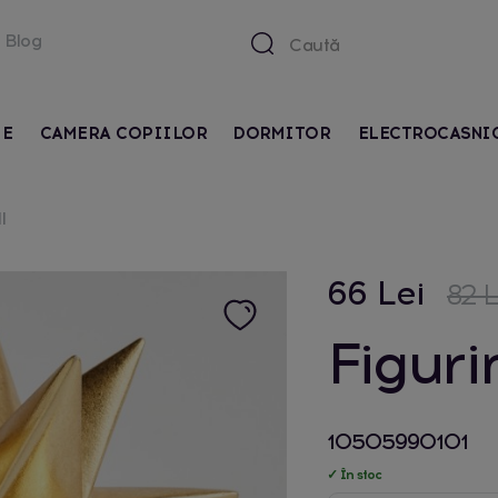
Blog
IE
CAMERA COPIILOR
DORMITOR
ELECTROCASNI
l
66 Lei
82 L
Figuri
10505990101
✓ În stoc