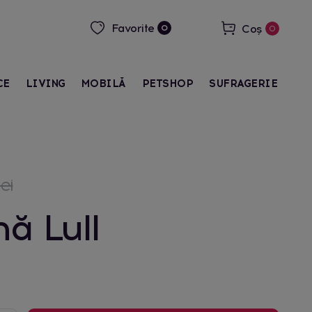
Favorite
Coș
0
0
CE
LIVING
MOBILĂ
PETSHOP
SUFRAGERIE
ei
nă Lull