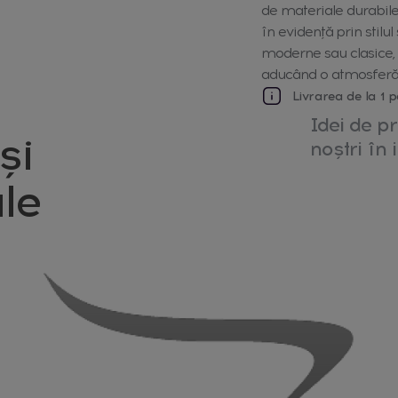
de materiale durabile
în evidență prin stilul
moderne sau clasice, 
aducând o atmosferă l
Livrarea de la 1 p
Idei de pr
și
noștri în i
le