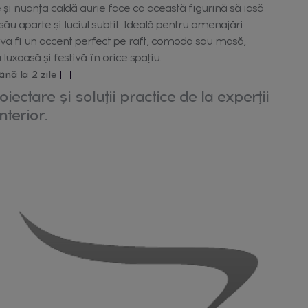
 și nuanța caldă aurie face ca această figurină să iasă
 său aparte și luciul subtil. Ideală pentru amenajări
va fi un accent perfect pe raft, comoda sau masă,
uxoasă și festivă în orice spațiu.
ână la 2 zile
oiectare și soluții practice de la experții
nterior.