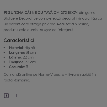
FIGURINA CÂINE CU TAVĂ CM 27X51X74
din gama
Statuete Decorative completează decorul livingului tău cu
un accent care atrage privirea. Realizat din răşină,
produsul este durabil și ușor de întreținut.
Caracteristici
Material:
răşină
Lungime:
31 cm
Lățime:
22 cm
Înălțime:
73 cm
Greutate:
3
Comandă online pe Home-Vibes.ro — livrare rapidă în
toată România.