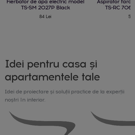
Fierbator de apa electric model
Aspirator fara
TS-SM 2027P Black
TS-RC 706 
84 Lei
580
Idei pentru casa și
apartamentele tale
Idei de proiectare și soluții practice de la experții
noștri în interior.