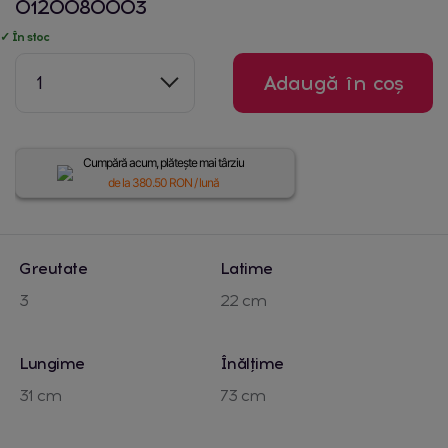
0120080003
✓ În stoc
1
Adaugă în coș
Cumpără acum, plătește mai târziu
de la
380.50
RON / lună
Greutate
Latime
3
22 cm
Lungime
Înălțime
31 cm
73 cm