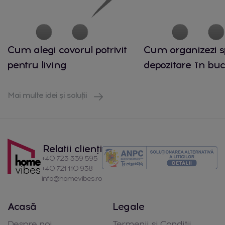
Cum alegi covorul potrivit
Cum organizezi s
pentru living
depozitare în buc
Mai multe idei și soluții
Relatii clienți
+40 723 339 595
+40 721 110 938
info@homevibes.ro
Acasă
Legale
Despre noi
Termenii si Conditii