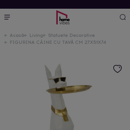
Acasă
Living
Statuete Decorative
FIGURINA CÂINE CU TAVĂ CM 27X51X74