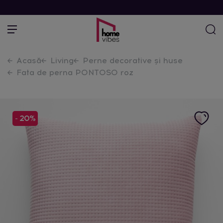
Acasă
Living
Perne decorative și huse
Fata de perna PONTOSO roz
- 20%