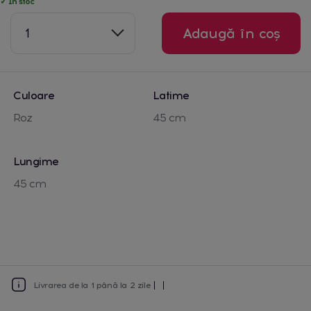
✓ În stoc
1
Adaugă în coș
Culoare
Latime
Roz
45 cm
Lungime
45 cm
Livrarea de la 1 până la 2 zile