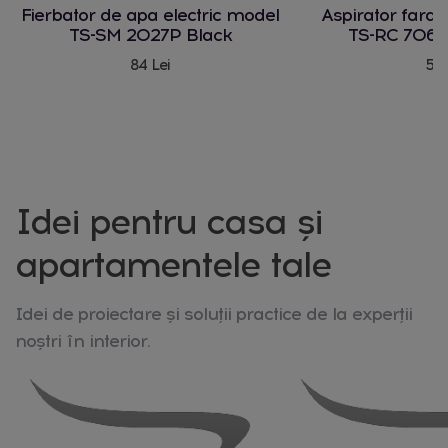
Fierbator de apa electric model
Aspirator fara
TS-SM 2027P Black
TS-RC 706 
84 Lei
580
Idei pentru casa și
apartamentele tale
Idei de proiectare și soluții practice de la experții
noștri în interior.