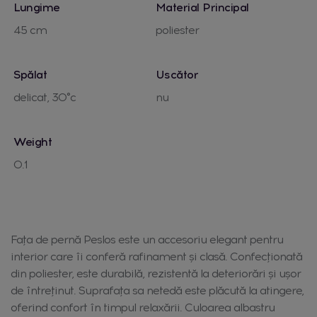
Lungime
Material Principal
45 cm
poliester
Spălat
Uscător
delicat, 30°c
nu
Weight
0.1
Fața de pernă Peslos este un accesoriu elegant pentru
interior care îi conferă rafinament și clasă. Confecționată
din poliester, este durabilă, rezistentă la deteriorări și ușor
de întreținut. Suprafața sa netedă este plăcută la atingere,
oferind confort în timpul relaxării. Culoarea albastru