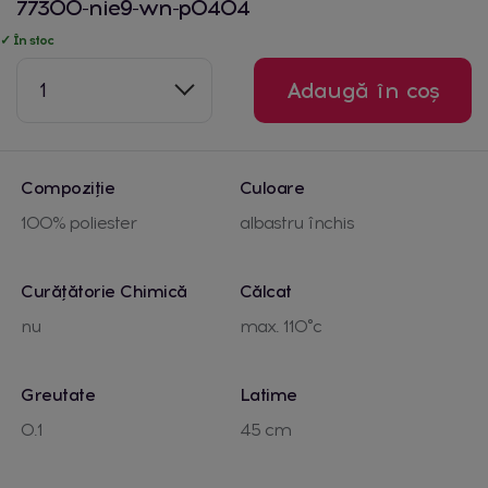
77300-nie9-wn-p0404
✓ În stoc
1
Adaugă în coș
Compoziție
Culoare
100% poliester
albastru închis
Curățătorie Chimică
Călcat
nu
max. 110°c
Greutate
Latime
0.1
45 cm