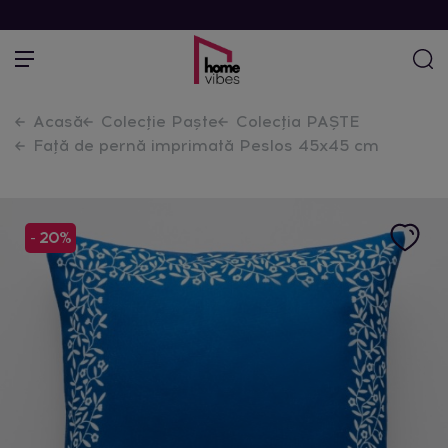
Acasă
Colecție Paște
Colecția PAȘTE
Față de pernă imprimată Peslos 45x45 cm
- 20%