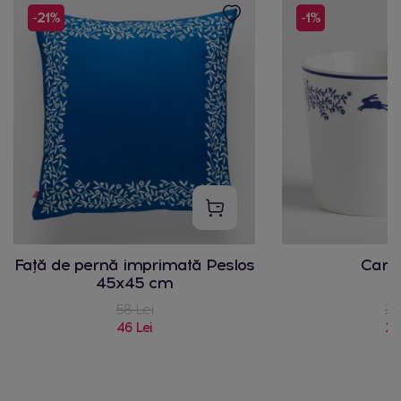
-21%
-1%
Față de pernă imprimată Peslos
Cana
45x45 cm
58 Lei
22
46 Lei
22