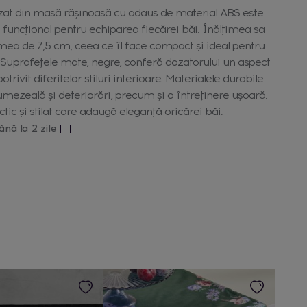
izat din masă rășinoasă cu adaus de material ABS este
 funcțional pentru echiparea fiecărei băi. Înălțimea sa
țimea de 7,5 cm, ceea ce îl face compact și ideal pentru
ă. Suprafețele mate, negre, conferă dozatorului un aspect
rivit diferitelor stiluri interioare. Materialele durabile
umezeală și deteriorări, precum și o întreținere ușoară.
tic și stilat care adaugă eleganță oricărei băi.
ână la 2 zile