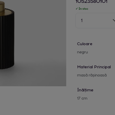
10523580101
✓ În stoc
1
Culoare
negru
Material Principal
masă rășinoasă
Înălțime
17 cm