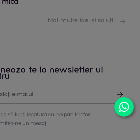
mică
Mai multe idei și soluții
neaza-te la newsletter-ul
tru
ați să luați legătura cu noi prin telefon
imiteți-ne un mesaj