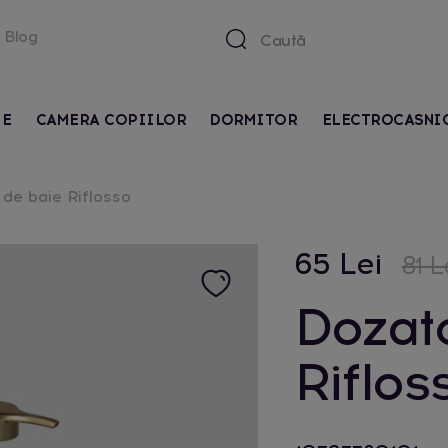
Blog
IE
CAMERA COPIILOR
DORMITOR
ELECTROCASNI
de baie Riflosso
65 Lei
81 L
Dozat
Riflos