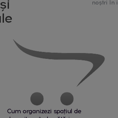
și
noștri în i
le
Cum organizezi spațiul de