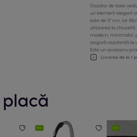
Dozator de baie real
un element elegant și
este de 17 cm, iar lă
utilizarea la chiuvet
modern, minimalist, pot
asigură rezistență la 
Este un accesoriu prac
Livrarea de la 1 p
 placă
NOU
NOU