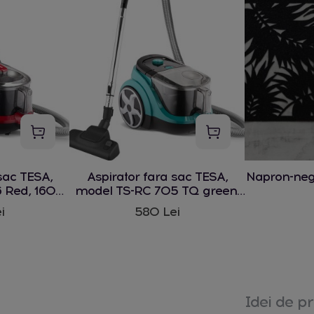
sac TESA,
Aspirator fara sac TESA,
Napron-ne
 Red, 1600
model TS-RC 705 TQ green,
1600 W
i
580 Lei
Idei de pr