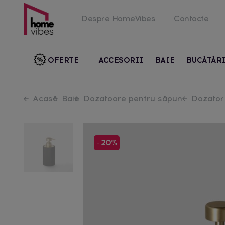
Despre HomeVibes
Contacte
OFERTE
ACCESORII
BAIE
BUCĂTĂR
Acasă
Baie
Dozatoare pentru săpun
Dozator 
- 20%