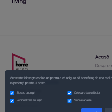
living
Acasă
Despre 
Contact
Acest site folosește cookie-uri pentru a vă asigura că beneficiați de cea mai
experiență pe site-ul nostru.
Relatii clienți
Stocare anunțuri
Colectare date utilizator
+40 723 339 595
+40 721 110 938
Personalizare anunțuri
Stocare analize
info@homevibes.ro