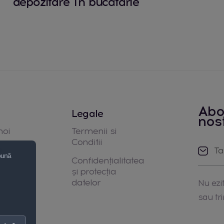
depozitare în bucătărie
Abo
Legale
nos
noi
Termenii si
Conditii
e
 bună
Confidențialitatea
și protecția
datelor
Nu ezit
sau tr