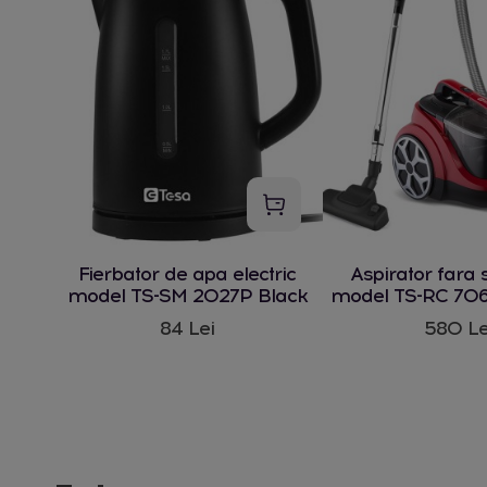
Fierbator de apa electric
Aspirator fara 
model TS-SM 2027P Black
model TS-RC 706
W
84 Lei
580 Le