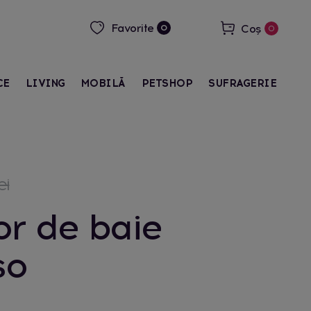
Favorite
Coș
0
0
CE
LIVING
MOBILĂ
PETSHOP
SUFRAGERIE
ei
or de baie
so