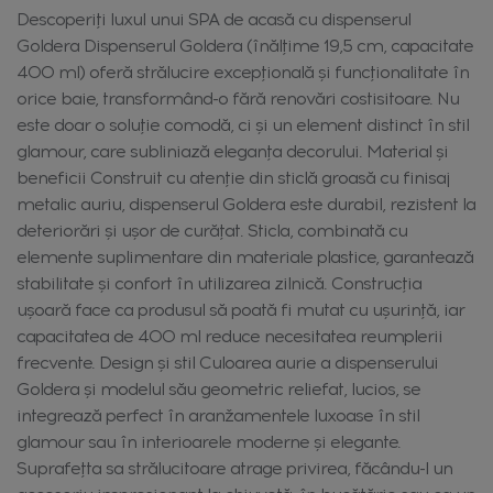
Descoperiți luxul unui SPA de acasă cu dispenserul
Goldera Dispenserul Goldera (înălțime 19,5 cm, capacitate
400 ml) oferă strălucire excepțională și funcționalitate în
orice baie, transformând-o fără renovări costisitoare. Nu
este doar o soluție comodă, ci și un element distinct în stil
glamour, care subliniază eleganța decorului. Material și
beneficii Construit cu atenție din sticlă groasă cu finisaj
metalic auriu, dispenserul Goldera este durabil, rezistent la
deteriorări și ușor de curățat. Sticla, combinată cu
elemente suplimentare din materiale plastice, garantează
stabilitate și confort în utilizarea zilnică. Construcția
ușoară face ca produsul să poată fi mutat cu ușurință, iar
capacitatea de 400 ml reduce necesitatea reumplerii
frecvente. Design și stil Culoarea aurie a dispenserului
Goldera și modelul său geometric reliefat, lucios, se
integrează perfect în aranžamentele luxoase în stil
glamour sau în interioarele moderne și elegante.
Suprafețta sa strălucitoare atrage privirea, făcându-l un