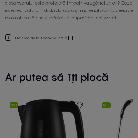
dispenserului este protejată împotriva zgârieturilor? Baza
este realizată din sticlă durabilă și material plastic, ceea ce
minimizează riscul zgârieturii suprafeței chiuvetei.
Livrarea de la 1 până la 2 zile
Ar putea să îți placă
NOU
NOU