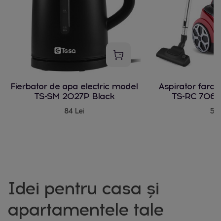
Fierbator de apa electric model
Aspirator fara
TS-SM 2027P Black
TS-RC 706 
84 Lei
580
Idei pentru casa și
apartamentele tale