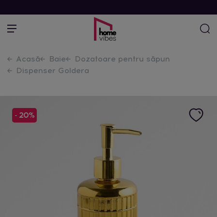
Acasă
Baie
Dozatoare pentru săpun
Dispenser Goldera
- 20%