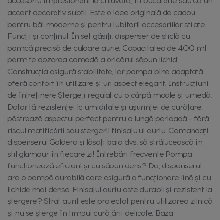
accesoriu impresionant la chiuvetă, în bucătărie sau ca un
accent decorativ subtil. Este o idee originală de cadou
pentru băi moderne și pentru iubitorii accesoriilor stilate.
Funcții și conținut În set găsiți: dispenser de sticlă cu
pompă precisă de culoare aurie. Capacitatea de 400 ml
permite dozarea comodă a oricărui săpun lichid.
Construcția asigură stabilitate, iar pompa bine adaptată
oferă confort în utilizare și un aspect elegant. Instrucțiuni
de întreținere Ștergeți regulat cu o cârpă moale și umedă.
Datorită rezistenței la umiditate și ușurinței de curățare,
păstrează aspectul perfect pentru o lungă perioadă – fără
riscul matificării sau ștergerii finisajului auriu. Comandați
dispenserul Goldera și lăsați baia dvs. să strălucească în
stil glamour în fiecare zi! Întrebări frecvente Pompa
funcționează eficient și cu săpun dens? Da, dispenserul
are o pompă durabilă care asigură o funcționare lină și cu
lichide mai dense. Finisajul auriu este durabil și rezistent la
ștergere? Strat aurit este proiectat pentru utilizarea zilnică
și nu se șterge în timpul curățării delicate. Baza