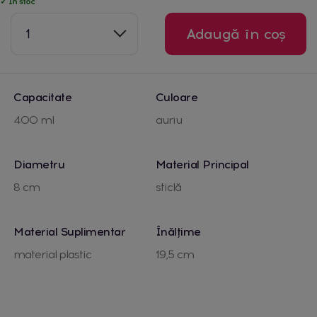
✓ În stoc
1
Adaugă în coș
Capacitate
Culoare
400 ml
auriu
Diametru
Material Principal
8 cm
sticlă
Material Suplimentar
Înălțime
material plastic
19,5 cm