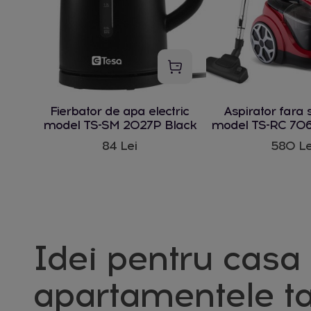
Fierbator de apa electric
Aspirator fara 
model TS-SM 2027P Black
model TS-RC 706
W
84 Lei
580 Le
Idei pentru casa 
apartamentele ta