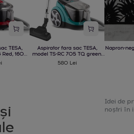
sac TESA,
Aspirator fara sac TESA,
Napron-ne
 Red, 1600
model TS-RC 705 TQ green,
1600 W
i
580 Lei
Idei de pr
și
noștri în i
le