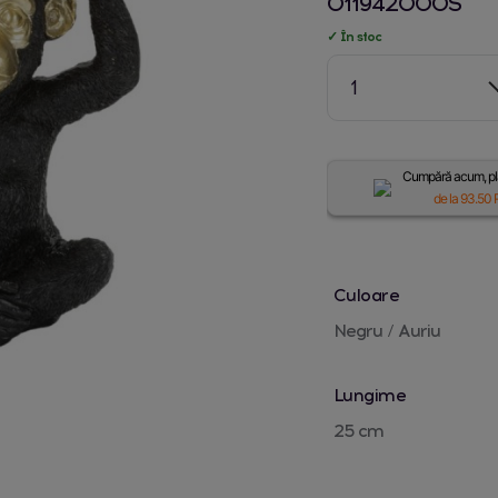
011942000S
✓ În stoc
1
Cumpără acum, plă
de la
93.50
R
Culoare
Negru / Auriu
Lungime
25 cm