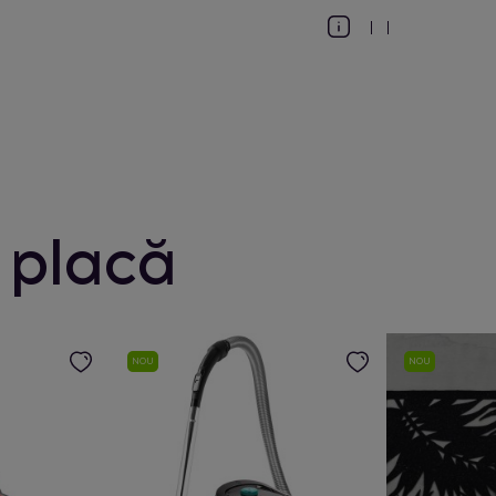
 placă
NOU
NOU