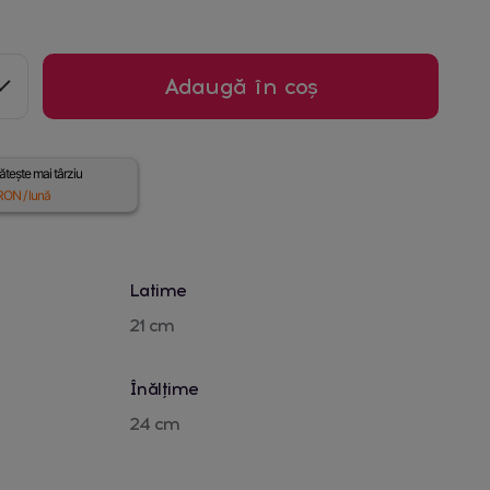
Adaugă în coș
tește mai târziu
ON / lună
Latime
21 cm
Înălțime
24 cm