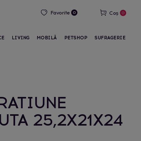
Favorite
Coș
0
0
CE
LIVING
MOBILĂ
PETSHOP
SUFRAGERIE
RATIUNE
TA 25,2X21X24