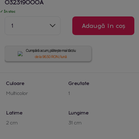
032319000A
✓ În stoc
1
Adaugă în coș
Cumpără acum, plătește mai târziu
de la
96.50
RON / lună
Culoare
Greutate
Multicolor
1
Latime
Lungime
2 cm
31 cm