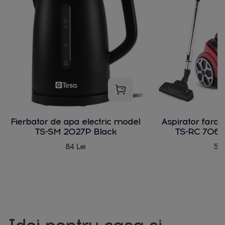
Fierbator de apa electric model
Aspirator fara
TS-SM 2027P Black
TS-RC 706 
84 Lei
580