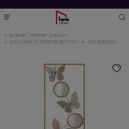
Acasă
Mobilă
Tablouri
DECORATIE PERETE BUTTRY -A- CM 31X2X90