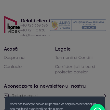
Relatii clienți
+40 723 339 595
+40 721 110 938
info@homevibes.ro
Acasă
Legale
Despre noi
Termenii si Conditii
Contacte
Confidențialitatea și
protecția datelor
Aboneaza-te la newsletter-ul nostru
Acest site folosește cookie-uri pentru a vă asigura că beneficiați de
cea mai bună experiență pe site-ul nostru.