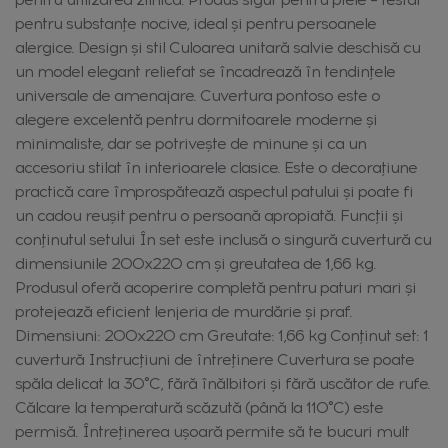
pentru substanțe nocive, ideal și pentru persoanele
alergice. Design și stil Culoarea unitară salvie deschisă cu
un model elegant reliefat se încadrează în tendințele
universale de amenajare. Cuvertura pontoso este o
alegere excelentă pentru dormitoarele moderne și
minimaliste, dar se potrivește de minune și ca un
accesoriu stilat în interioarele clasice. Este o decorațiune
practică care împrospătează aspectul patului și poate fi
un cadou reușit pentru o persoană apropiată. Funcții și
conținutul setului În set este inclusă o singură cuvertură cu
dimensiunile 200x220 cm și greutatea de 1,66 kg.
Produsul oferă acoperire completă pentru paturi mari și
protejează eficient lenjeria de murdărie și praf.
Dimensiuni: 200x220 cm Greutate: 1,66 kg Conținut set: 1
cuvertură Instrucțiuni de întreținere Cuvertura se poate
spăla delicat la 30°C, fără înălbitori și fără uscător de rufe.
Călcare la temperatură scăzută (până la 110°C) este
permisă. Întreținerea ușoară permite să te bucuri mult