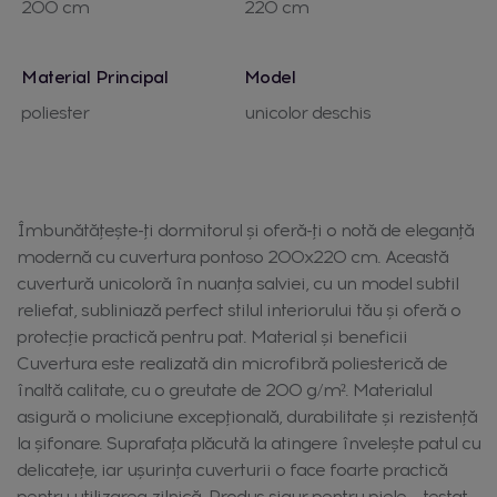
200 cm
220 cm
Material Principal
Model
poliester
unicolor deschis
Îmbunătățește-ți dormitorul și oferă-ți o notă de eleganță
modernă cu cuvertura pontoso 200x220 cm. Această
cuvertură unicoloră în nuanța salviei, cu un model subtil
reliefat, subliniază perfect stilul interiorului tău și oferă o
protecție practică pentru pat. Material și beneficii
Cuvertura este realizată din microfibră poliesterică de
înaltă calitate, cu o greutate de 200 g/m². Materialul
asigură o moliciune excepțională, durabilitate și rezistență
la șifonare. Suprafața plăcută la atingere învelește patul cu
delicatețe, iar ușurința cuverturii o face foarte practică
pentru utilizarea zilnică. Produs sigur pentru piele – testat