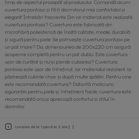
timp de aspectul proaspăt al produsului. Comandă acum
cuvertura pontoso și fă-ți dormitorul mai confortabil și
elegant! Întrebări frecvente Din ce material este realizată
cuvertura pontoso? Cuvertura este fabricată din
microfibră poliesterică de înaltă calitate, moale, durabilă
și sigură pentru piele. Se potrivește cuvertura pontoso pe
un pat mare? Da, dimensiunea de 200x220 cm asigură
acoperire completă pentru un pat dublu. Este cuvertura
ușor de curățat și nu-și pierde culoarea? Cuvertura
pontoso este ușor de întreținut, iar materialul rezistent își
păstrează culorile chiar și după multe spălări. Pentru cine
este recomandată cuvertura? Datorită moliciunii,
siguranței pentru piele și întreținerii facile, cuvertura este
recomandată oricui apreciază confortul și stilul în
dormitor.
Livrarea de la 1 până la 2 zile