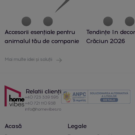
Accesorii esențiale pentru
Tendințe în decor
animalul tău de companie
Crăciun 2026
Mai multe idei și soluții
Relatii clienți
+40 723 339 595
+40 721 110 938
info@homevibes.ro
Acasă
Legale