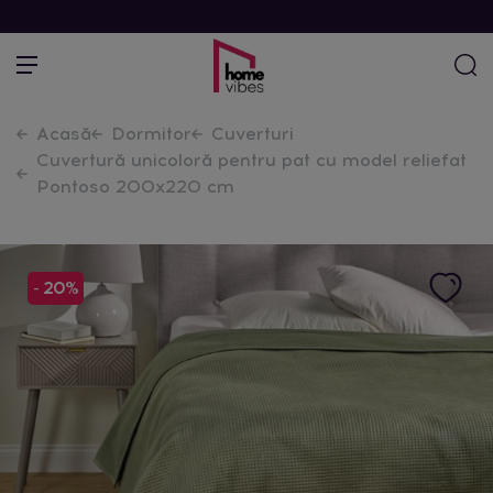
Acasă
Dormitor
Cuverturi
Cuvertură unicoloră pentru pat cu model reliefat
Pontoso 200x220 cm
- 20%