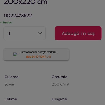
200x220 cm
11022478622
✓ În stoc
1
Adaugă în coș
Cumpără acum, plătește mai târziu
de la
64.40
RON / lună
Culoare
Greutate
salvie
200 g/m²
Latime
Lungime