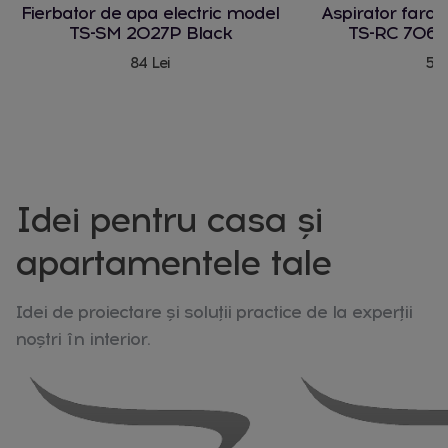
Fierbator de apa electric model
Aspirator fara
TS-SM 2027P Black
TS-RC 706 
84 Lei
580
Idei pentru casa și
apartamentele tale
Idei de proiectare și soluții practice de la experții
noștri în interior.