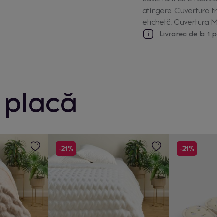
atingere. Cuvertura 
etichetă. Cuvertura Ma
Livrarea de la 1 p
 placă
-21%
-21%