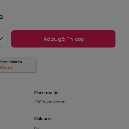
2
Adaugă în coș
tește mai târziu
ON / lună
Compoziție
100% poliester
Călcare
nu