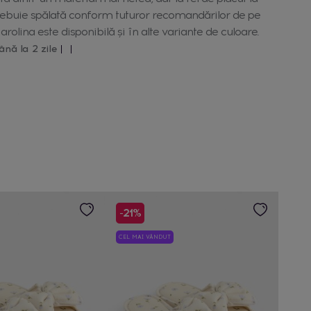
trebuie spălată conform tuturor recomandărilor de pe
rolina este disponibilă și în alte variante de culoare.
ână la 2 zile
-21%
CEL MAI VÂNDUT