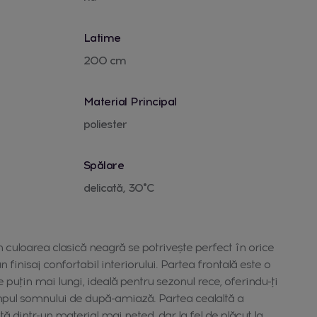
Latime
200 cm
Material Principal
poliester
Spălare
delicată, 30°C
 culoarea clasică neagră se potrivește perfect în orice
finisaj confortabil interiorului. Partea frontală este o
 puțin mai lungi, ideală pentru sezonul rece, oferindu-ți
mpul somnului de după-amiază. Partea cealaltă a
ată dintr-un material mai neted, dar la fel de plăcut la