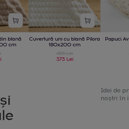
din blană
Cuvertură uni cu blană Pilora
Papuci Avi
200 cm
180x200 cm
i
466 Lei
i
373 Lei
Idei de pr
și
noștri în i
le