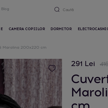
Blog
IE
CAMERA COPIILOR
DORMITOR
ELECTROCASNI
nă Marolina 200x220 cm
291 Lei
416
Cuver
Marol
cm