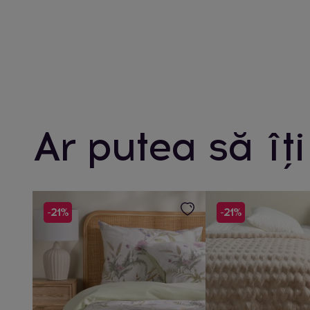
Ar putea să îți
-21%
-21%