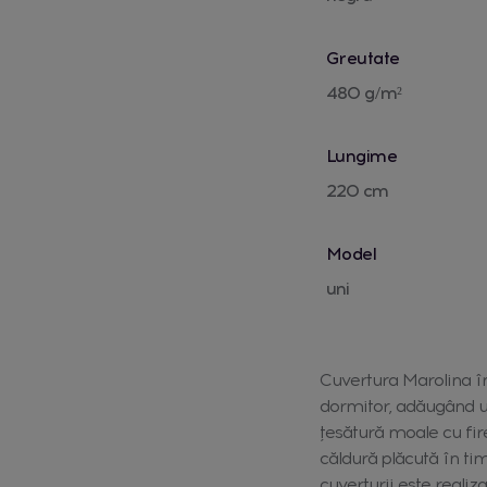
Greutate
480 g/m²
Lungime
220 cm
Model
uni
Cuvertura Marolina în
dormitor, adăugând un 
țesătură moale cu fire
căldură plăcută în ti
cuverturii este realiz