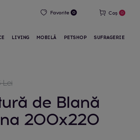
Favorite
Coș
0
0
CE
LIVING
MOBILĂ
PETSHOP
SUFRAGERIE
 Lei
tură de Blană
ina 200x220