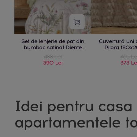
Set de lenjerie de pat din
Cuvertură uni 
bumbac satinat Diente
Pilora 180x
200x220 cm cu 2 fețe de
488 Lei
466 Le
pernă 70x80
390 Lei
373 Le
Idei pentru casa 
apartamentele ta