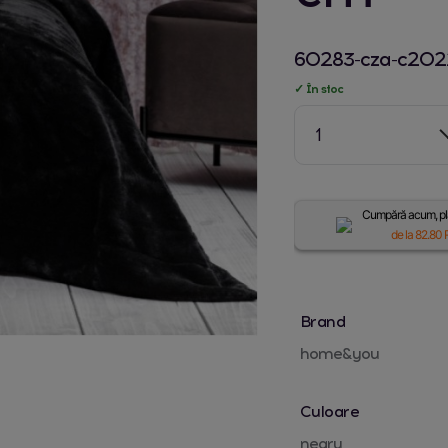
60283-cza-c202
✓ În stoc
1
Cumpără acum, plă
de la
82.80
R
Brand
home&you
Culoare
negru