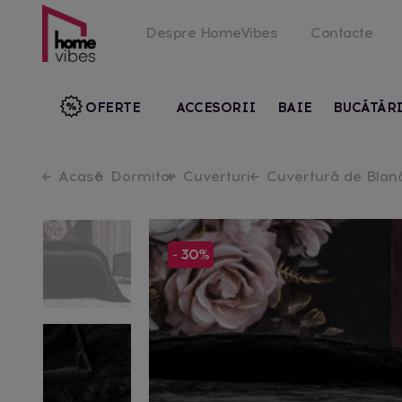
Despre HomeVibes
Contacte
OFERTE
ACCESORII
BAIE
BUCĂTĂR
Acasă
Dormitor
Cuverturi
Cuvertură de Bla
- 30%