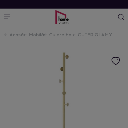
Acasă
Mobilă
Cuiere hol
CUIER GLAMY