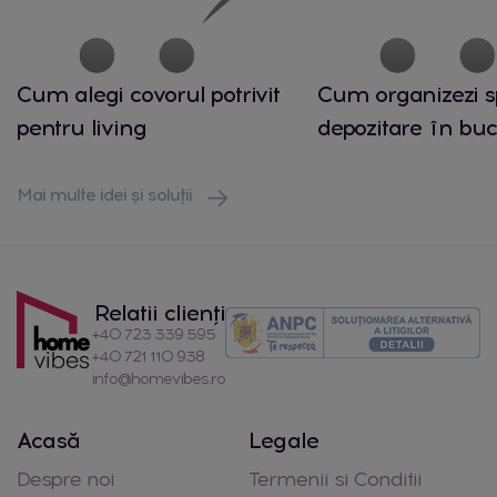
Cum alegi covorul potrivit
Cum organizezi s
pentru living
depozitare în buc
Mai multe idei și soluții
Relatii clienți
+40 723 339 595
+40 721 110 938
info@homevibes.ro
Acasă
Legale
Despre noi
Termenii si Conditii