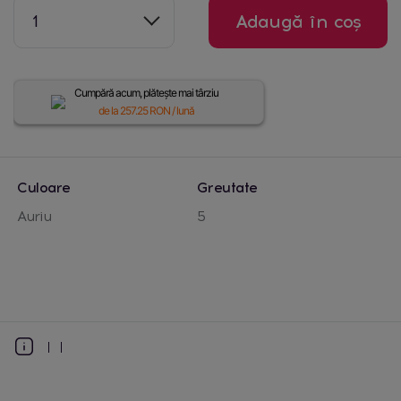
1
Adaugă în coș
Cumpără acum, plătește mai târziu
de la
257.25
RON / lună
Culoare
Greutate
Auriu
5