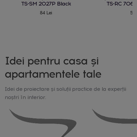
TS-SM 2027P Black
TS-RC 706 
84 Lei
580
Idei pentru casa și
apartamentele tale
Idei de proiectare și soluții practice de la experții
noștri în interior.