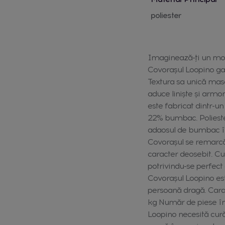
poliester
Imaginează-ți un mome
Covorașul Loopino gar
Textura sa unică mase
aduce liniște și armon
este fabricat dintr-un
22% bumbac. Poliesteru
adaosul de bumbac îi c
Covorașul se remarcă 
caracter deosebit. Cul
potrivindu-se perfect 
Covorașul Loopino es
persoană dragă. Carac
kg Număr de piese în 
Loopino necesită cură