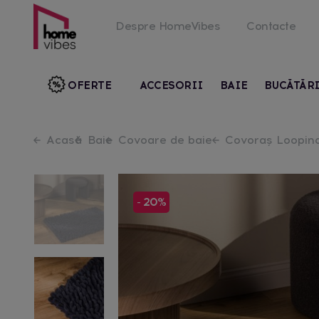
Despre HomeVibes
Contacte
OFERTE
ACCESORII
BAIE
BUCĂTĂR
Acasă
Baie
Covoare de baie
Covoraș Loopin
- 20%