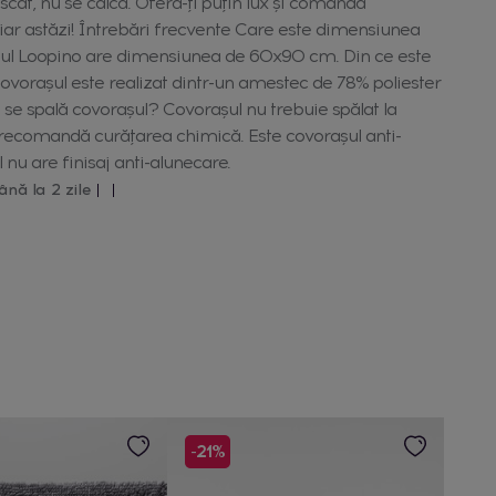
cat, nu se calcă. Oferă-ți puțin lux și comandă
ar astăzi! Întrebări frecvente Care este dimensiunea
ul Loopino are dimensiunea de 60x90 cm. Din ce este
ovorașul este realizat dintr-un amestec de 78% poliester
e spală covorașul? Covorașul nu trebuie spălat la
 recomandă curățarea chimică. Este covorașul anti-
nu are finisaj anti-alunecare.
ână la 2 zile
-21%