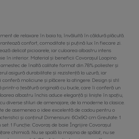
nt de relaxare în baia ta, învăluită în căldură plăcută.
antează confort, comoditate și puțină lux în fiecare zi.
ază delicat picioarele, iar culoarea albastru intens
ie în interior. Material și beneficii Covorașul Loopino
 amestec de înaltă calitate format din 78% poliester și
l asigură durabilitate și rezistență la uzură, iar
onferă moliciune și plăcere la atingere. Design și stil
printr-o țesătură originală cu bucle, care îi conferă un
oarea albastru închis aduce eleganță și liniște în spațiu,
cu diverse stiluri de amenajare, de la moderne la clasice.
te de asemenea o idee excelentă de cadou pentru o
teristici și conținut Dimensiuni: 60x90 cm Greutate: 1
set: 1 Funcție: Covoraș de baie Îngrijire Covorașul
țare chimică. Nu se spală la mașina de spălat, nu se