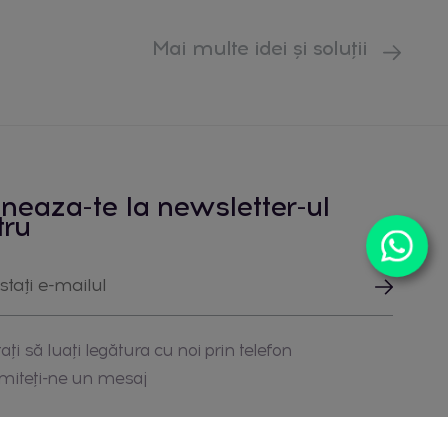
Mai multe idei și soluții
neaza-te la newsletter-ul
tru
ați să luați legătura cu noi prin telefon
imiteți-ne un mesaj