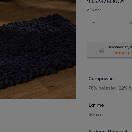
10528780601
✓ În stoc
1
Cumpără acum, plă
de la
42.80
R
Compoziție
78% poliester, 22%
Latime
60 cm
Material Principal