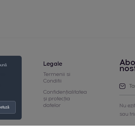
Abo
Legale
 bună
nos
noi
Termenii si
Conditii
e
Confidențialitatea
și protecția
datelor
Nu ezit
efuză
sau tr