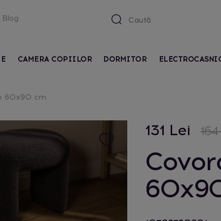
Blog
IE
CAMERA COPIILOR
DORMITOR
ELECTROCASNI
o 60x90 cm
131 Lei
164
Covor
60x9