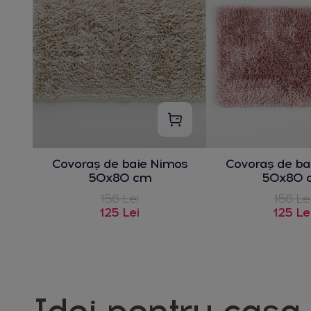
Covoraș de baie Nimos
Covoraș de ba
50x80 cm
50x80 
156 Lei
156 Le
125 Lei
125 Le
Idei pentru casa 