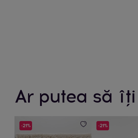
Ar putea să îți
-21%
-21%