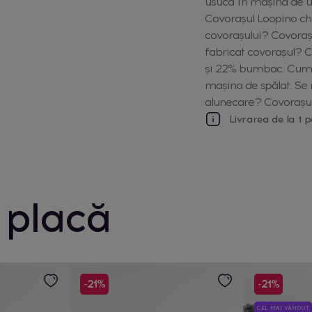
usucă în mașina de us
Covorașul Loopino chi
covorașului? Covoraș
fabricat covorașul? C
și 22% bumbac. Cum s
mașina de spălat. Se
alunecare? Covorașul 
Livrarea de la 1 p
 placă
-21%
-21%
CEL MAI VÂNDUT