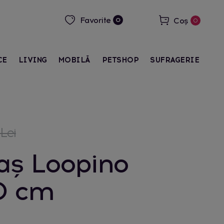
Favorite
Coș
0
0
CE
LIVING
MOBILĂ
PETSHOP
SUFRAGERIE
 Lei
aș Loopino
0 cm