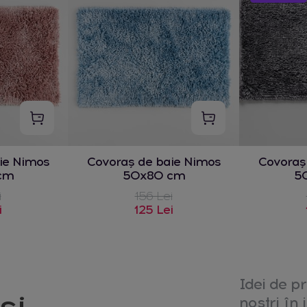
ie Nimos
Covoraș de baie Nimos
Covoraș
cm
50x80 cm
5
i
156 Lei
i
125 Lei
Idei de pr
și
noștri în i