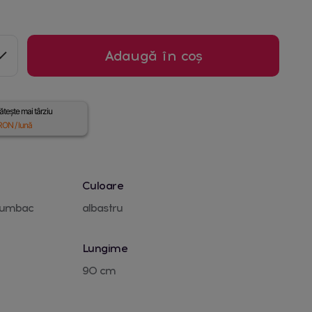
Adaugă în coș
tește mai târziu
ON / lună
Culoare
 bumbac
albastru
Lungime
90 cm