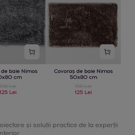
 de baie Nimos
Covoraș de baie Nimos
0x80 cm
50x80 cm
156 Lei
156 Lei
125 Lei
125 Lei
oiectare și soluții practice de la experții
nterior.