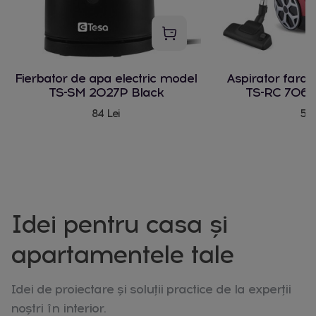
Fierbator de apa electric model
Aspirator fara
TS-SM 2027P Black
TS-RC 706 
84 Lei
580
Idei pentru casa și
apartamentele tale
Idei de proiectare și soluții practice de la experții
noștri în interior.