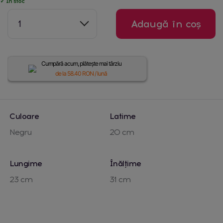
✓ În stoc
1
Adaugă în coș
Cumpără acum, plătește mai târziu
de la
58.40
RON / lună
Culoare
Latime
Negru
20 cm
Lungime
Înălțime
23 cm
31 cm