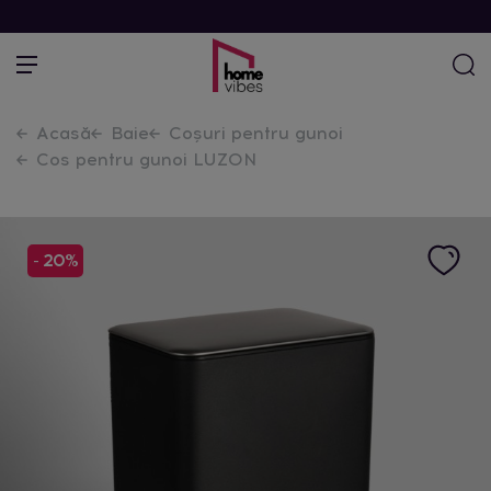
Acasă
Baie
Coșuri pentru gunoi
Cos pentru gunoi LUZON
- 20%