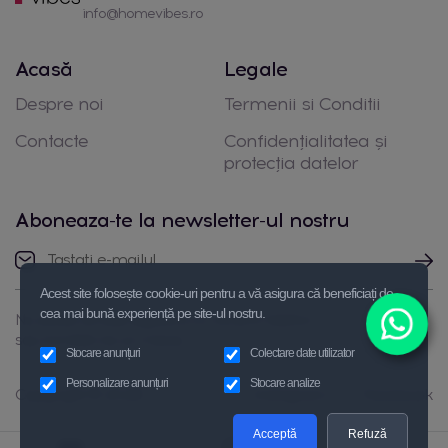
info@homevibes.ro
Acasă
Legale
Despre noi
Termenii si Conditii
Contacte
Confidențialitatea și
protecția datelor
Aboneaza-te la newsletter-ul nostru
Acest site folosește cookie-uri pentru a vă asigura că beneficiați de
cea mai bună experiență pe site-ul nostru.
Nu ezitați să luați legătura cu noi prin telefon
sau trimiteți-ne un mesaj
Stocare anunțuri
Colectare date utilizator
Personalizare anunțuri
Stocare analize
Copyright © 2026
Instagram
Facebook
Acceptă
Refuză