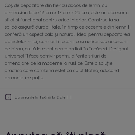
Coș de depozitare din fier cu adaos de lemn, cu
dimensiunile de 13 cm x 17 cm x 26 cm, este un accesoriu
stilat și funcțional pentru orice interior. Construcția sa
solidă asigură durabilitate, în timp ce accentele din lemn îi
conferă un aspect cald și natural. Ideal pentru depozitarea
obiectelor mici, cum ar fi jucării, cosmetice sau accesorii
de birou, ajută la menținerea ordinii în încăperi. Designul
universal îl face potrivit pentru diferite stiluri de
amenajare, de la moderne la rustice. Este o soluție
practică care combină estetica cu utilitatea, aducând
armonie în spațiu.
Livrarea de la 1 până la 2 zile