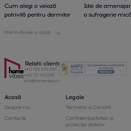
Cum alegi o veioză
Idei de amenajar
potrivită pentru dormitor
o sufragerie mic
Mai multe idei și soluții
Relatii clienți
+40 723 339 595
+40 721 110 938
info@homevibes.ro
Acasă
Legale
Despre noi
Termenii si Conditii
Contacte
Confidențialitatea și
protecția datelor