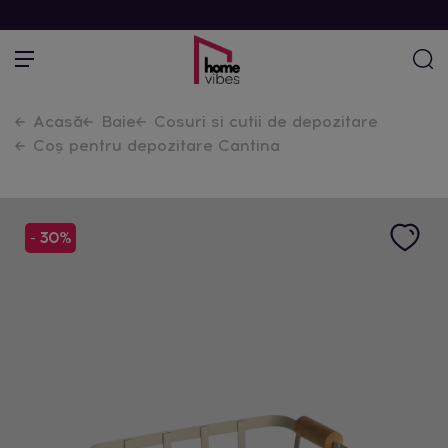
Acasă
Baie
Cosuri si cutii de depozitare
Coș pentru depozitare Cantina
- 30%