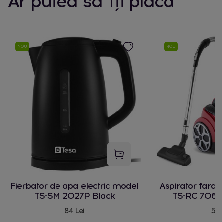
Ar putea să îți placă
NOU
NOU
Fierbator de apa electric model
Aspirator fara
TS-SM 2027P Black
TS-RC 706 
84 Lei
580