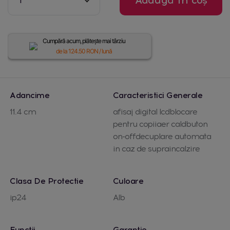
Cumpără acum, plătește mai târziu
de la
124.50
RON / lună
Adancime
Caracteristici Generale
11.4 cm
afisaj digital lcdblocare
pentru copiiaer caldbuton
on-offdecuplare automata
in caz de supraincalzire
Clasa De Protectie
Culoare
ip24
Alb
Functii
Garantie