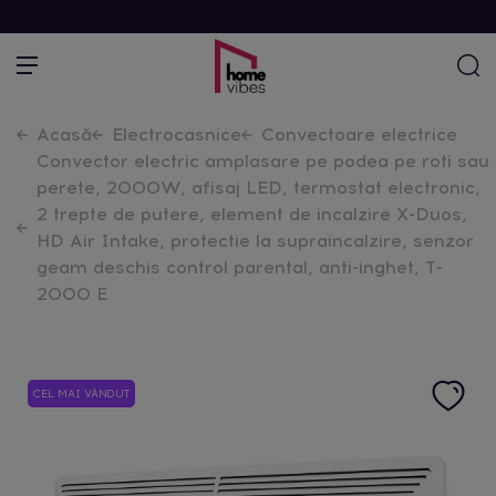
Acasă
Electrocasnice
Convectoare electrice
Convector electric amplasare pe podea pe roti sau
perete, 2000W, afisaj LED, termostat electronic,
2 trepte de putere, element de incalzire X-Duos,
HD Air Intake, protectie la supraincalzire, senzor
geam deschis control parental, anti-inghet, T-
2000 E
CEL MAI VÂNDUT