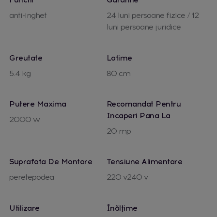
anti-inghet
24 luni persoane fizice / 12
luni persoane juridice
Greutate
Latime
5.4 kg
80 cm
Putere Maxima
Recomandat Pentru
Incaperi Pana La
2000 w
20 mp
Suprafata De Montare
Tensiune Alimentare
peretepodea
220 v240 v
Utilizare
Înălțime