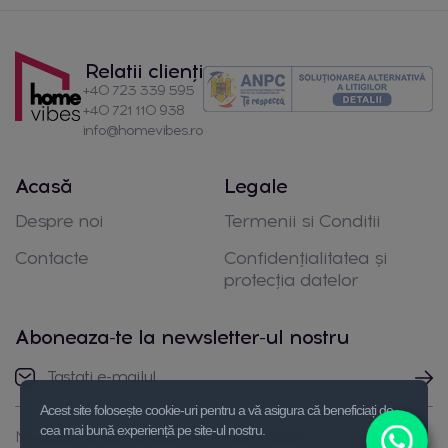
Relatii clienți
+40 723 339 595
+40 721 110 938
info@homevibes.ro
Acasă
Legale
Despre noi
Termenii si Conditii
Contacte
Confidențialitatea și
protecția datelor
Aboneaza-te la newsletter-ul nostru
Acest site folosește cookie-uri pentru a vă asigura că beneficiați de
cea mai bună experiență pe site-ul nostru.
Nu ezitați să luați legătura cu noi prin telefon