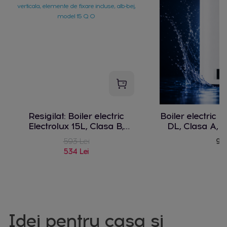
Resigilat: Boiler electric
Boiler electric 
Electrolux 15L, Clasa B,
DL, Clasa A,
2500W,alimentare jos,
trepte de inca
593 Lei
949
termostat mecanic, clasa de
electronic, indi
534 Lei
rezistenta IPX4, protectie la
IPX4, protectie 
supraincalzire, supapa de
supapa sigur
siguranta a presiunii, montare
montare vertic
pe verticala, elemente de fixare
elemente fixa
incluse, alb-bej, model 15 Q O
Idei pentru casa și