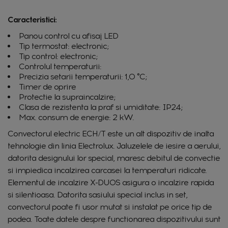
Caracteristici:
Panou control cu afisaj LED
Tip termostat: electronic;
Tip control: electronic;
Controlul temperaturii:
Precizia setarii temperaturii: 1,0 °C;
Timer de oprire
Protectie la supraincalzire;
Clasa de rezistenta la praf si umiditate: IP24;
Max. consum de energie: 2 kW.
Convectorul electric ECH/T este un alt dispozitiv de inalta
tehnologie din linia Electrolux. Jaluzelele de iesire a aerului,
datorita designului lor special, maresc debitul de convectie
si impiedica incalzirea carcasei la temperaturi ridicate.
Elementul de incalzire X-DUOS asigura o incalzire rapida
si silentioasa. Datorita sasiului special inclus in set,
convectorul poate fi usor mutat si instalat pe orice tip de
podea. Toate datele despre functionarea dispozitivului sunt