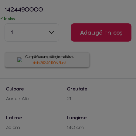
1424490000
✓ În stoc
1
Adaugă în coș
Cumpără acum, plătește mai târziu
de la
262.40
RON / lună
Culoare
Greutate
Auriu / Alb
21
Latime
Lungime
36 cm
140 cm