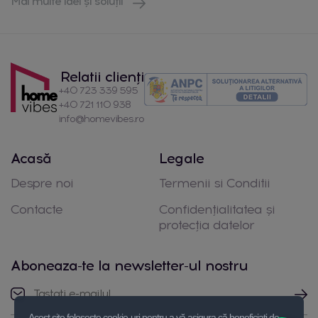
Mai multe idei și soluții
Relatii clienți
+40 723 339 595
+40 721 110 938
info@homevibes.ro
Acasă
Legale
Despre noi
Termenii si Conditii
Contacte
Confidențialitatea și
protecția datelor
Aboneaza-te la newsletter-ul nostru
Acest site folosește cookie-uri pentru a vă asigura că beneficiați de