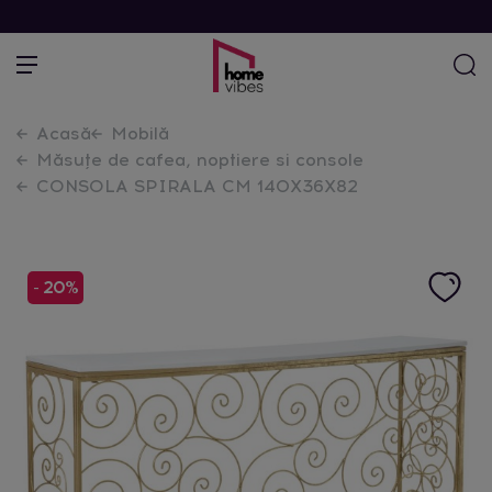
Acasă
Mobilă
Măsuțe de cafea, noptiere si console
CONSOLA SPIRALA CM 140X36X82
- 20%