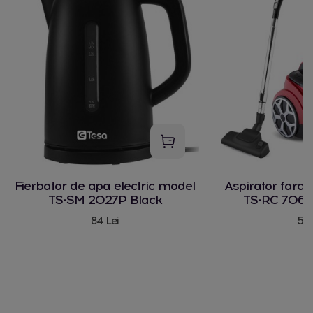
Fierbator de apa electric model
Aspirator fara
TS-SM 2027P Black
TS-RC 706 
84 Lei
580