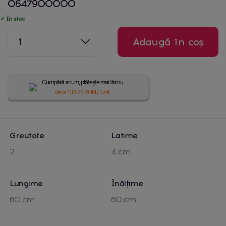
0647900000
✓ În stoc
1
Adaugă în coș
Cumpără acum, plătește mai târziu
de la
138.75
RON / lună
Greutate
Latime
2
4 cm
Lungime
Înălțime
60 cm
60 cm