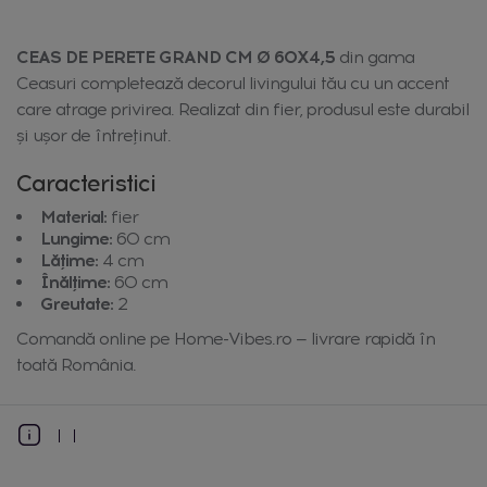
CEAS DE PERETE GRAND CM Ø 60X4,5
din gama
Ceasuri completează decorul livingului tău cu un accent
care atrage privirea. Realizat din fier, produsul este durabil
și ușor de întreținut.
Caracteristici
Material:
fier
Lungime:
60 cm
Lățime:
4 cm
Înălțime:
60 cm
Greutate:
2
Comandă online pe Home-Vibes.ro — livrare rapidă în
toată România.