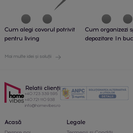
Cum alegi covorul potrivit
Cum organizezi s
pentru living
depozitare în buc
Mai multe idei și soluții
Relatii clienți
+40 723 339 595
+40 721 110 938
info@homevibes.ro
Acasă
Legale
Despre noi
Termenii si Conditii