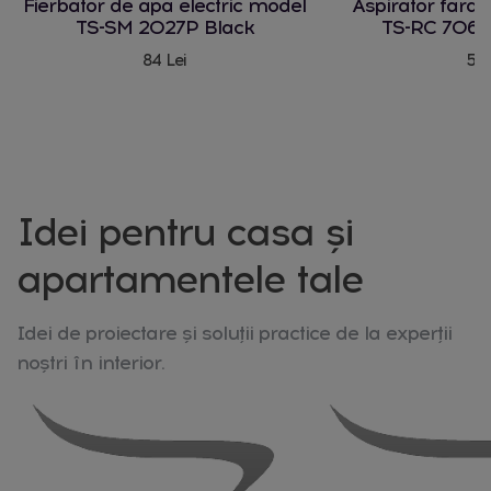
Fierbator de apa electric model
Aspirator fara
TS-SM 2027P Black
TS-RC 706 
84 Lei
580
Idei pentru casa și
apartamentele tale
Idei de proiectare și soluții practice de la experții
noștri în interior.