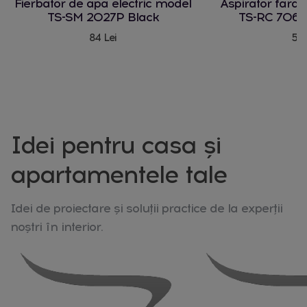
Fierbator de apa electric model
Aspirator fara
TS-SM 2027P Black
TS-RC 706 
84 Lei
580
Idei pentru casa și
apartamentele tale
Idei de proiectare și soluții practice de la experții
noștri în interior.