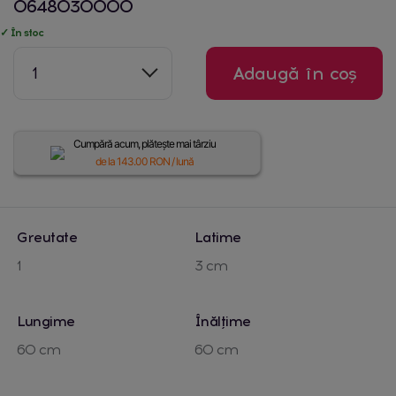
0648030000
✓ În stoc
1
Adaugă în coș
Cumpără acum, plătește mai târziu
de la
143.00
RON / lună
Greutate
Latime
1
3 cm
Lungime
Înălțime
60 cm
60 cm