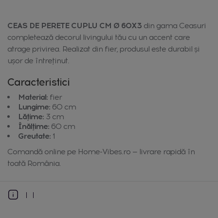
CEAS DE PERETE CUPLU CM Ø 60X3
din gama Ceasuri
completează decorul livingului tău cu un accent care
atrage privirea. Realizat din fier, produsul este durabil și
ușor de întreținut.
Caracteristici
Material:
fier
Lungime:
60 cm
Lățime:
3 cm
Înălțime:
60 cm
Greutate:
1
Comandă online pe Home-Vibes.ro — livrare rapidă în
toată România.