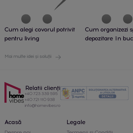
Cum alegi covorul potrivit
Cum organizezi s
pentru living
depozitare în buc
Mai multe idei și soluții
Relatii clienți
+40 723 339 595
+40 721 110 938
info@homevibes.ro
Acasă
Legale
Despre noi
Termenii si Conditii