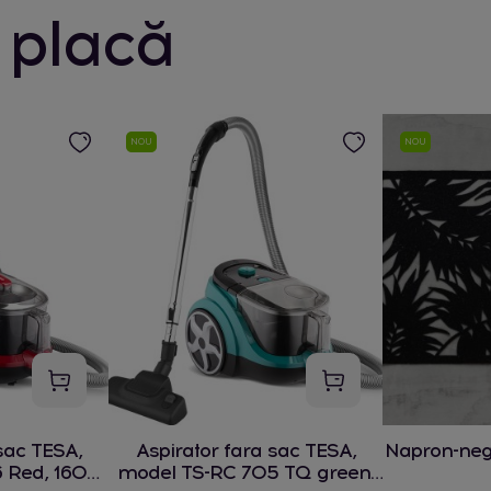
 placă
NOU
NOU
sac TESA,
Aspirator fara sac TESA,
Napron-ne
 Red, 1600
model TS-RC 705 TQ green,