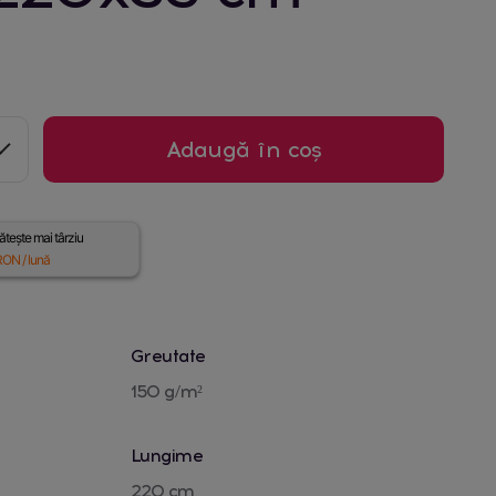
Adaugă în coș
tește mai târziu
ON / lună
Greutate
150 g/m²
Lungime
220 cm