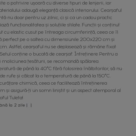
 o potrivire ușoară cu diverse tipuri de lenjerii, iar
terialului adaugă eleganță clasică interiorului. Cearșaful
tă nu doar pentru uz zilnic, ci și ca un cadou practic
ză funcționalitatea și soluțiile stilate. Funcții și conținut
t cu elastic cusut pe întreaga circumferință, ceea ce îl
că perfect pe o saltea cu dimensiunile 200x220 cm și
cm. Astfel, cearșaful nu se deplasează și rămâne fixat
 Setul conține o bucată de cearșaf. Întreținere Pentru a
i moliciunea țesăturii, se recomandă spălarea
ratură de până la 40°C fără folosirea înălbitorilor, să nu
 de rufe și călcat la o temperatură de până la 150°C.
curățare chimică, ceea ce facilitează întreținerea
 și asigură-ți un somn liniștit și un aspect atemporal al
ful Tuleta!
ână la 2 zile