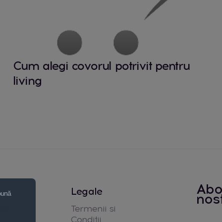
Cum alegi covorul potrivit pentru
living
Abo
Legale
 bună
nos
noi
Termenii si
Conditii