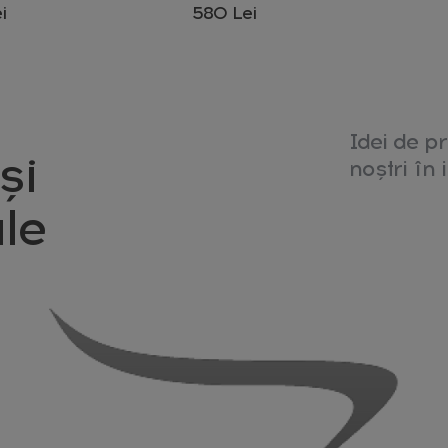
1600 W
i
580 Lei
Idei de pr
și
noștri în i
le