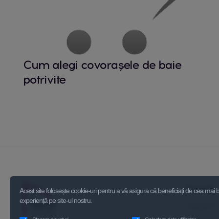
Cum alegi covorașele de baie
potrivite
Acasă
Acest site folosește cookie-uri pentru a vă asigura că beneficiați de cea mai
experiență pe site-ul nostru.
Despre 