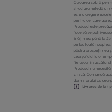
Culoarea sobră permite
structura netedă a ma
este o alegere excelen
pentru cei care aprecia
Produsul este prevăzu
face să se potriveas
înălțimea până la 35 
pe loc toată noaptea.
păstra prospețimea ș
cearșafului la o tempe
fie uscat în uscătorul
Produsul nu necesită 
zilnică. Comandă acum
dormitorului cu cearșa
Livrarea de la 1 p