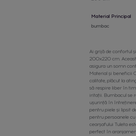
Material Principal
bumbac
Ai grijă de confortul 
200x220 cm. Această s
asigura un somn confo
Material și beneficii
calitate, plăcut la ati
să respire liber în ti
iritații. Bumbacul se r
ușurință în întreținer
pentru piele și lipsit 
pentru persoanele cu a
cearșafului Tuleta est
perfect în aranjamen