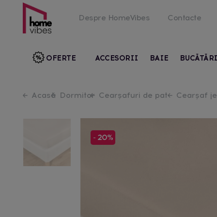
Despre HomeVibes
Contacte
OFERTE
ACCESORII
BAIE
BUCĂTĂR
Acasă
Dormitor
Cearșafuri de pat
Cearșaf j
- 20%