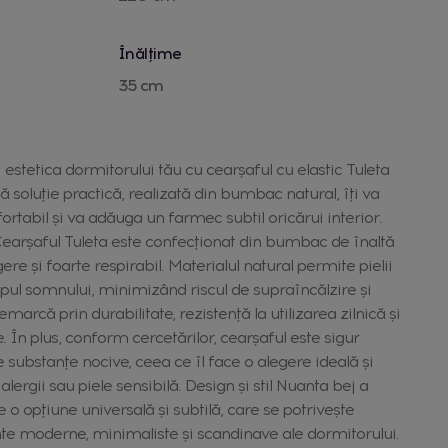
Înălțime
35 cm
și estetica dormitorului tău cu cearșaful cu elastic Tuleta
oluție practică, realizată din bumbac natural, îți va
rtabil și va adăuga un farmec subtil oricărui interior.
 Cearșaful Tuleta este confecționat din bumbac de înaltă
ngere și foarte respirabil. Materialul natural permite pielii
mpul somnului, minimizând riscul de supraîncălzire și
emarcă prin durabilitate, rezistență la utilizarea zilnică și
e. În plus, conform cercetărilor, cearșaful este sigur
de substanțe nocive, ceea ce îl face o alegere ideală și
lergii sau piele sensibilă. Design și stil Nuanta bej a
e o opțiune universală și subtilă, care se potrivește
te moderne, minimaliste și scandinave ale dormitorului.