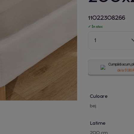
11022308266
✓ În stoc
1
Cumpără acum, plă
de la
51.80
R
Culoare
bej
Latime
200 cm