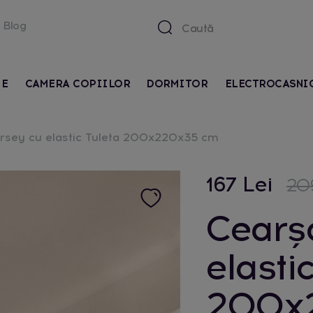
Blog
IE
CAMERA COPIILOR
DORMITOR
ELECTROCASNI
ersey cu elastic Tuleta 200x220x35 cm
167 Lei
209
Cearșa
elasti
200x