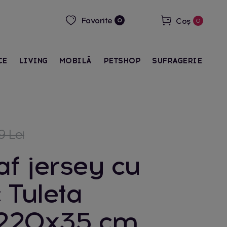
Favorite
Coș
0
0
CE
LIVING
MOBILĂ
PETSHOP
SUFRAGERIE
 Lei
f jersey cu
c Tuleta
220x35 cm