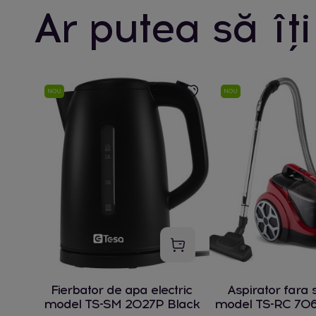
Ar putea să îți
NOU
NOU
Fierbator de apa electric
Aspirator fara 
model TS-SM 2027P Black
model TS-RC 706