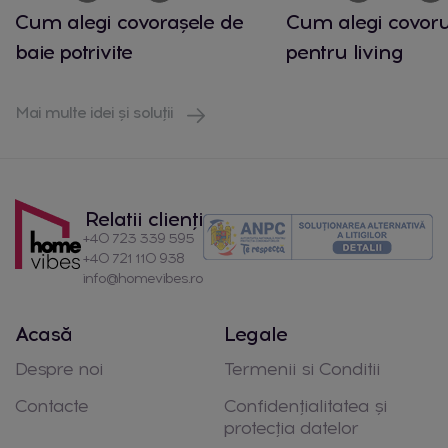
Cum alegi covorașele de
Cum alegi covorul
baie potrivite
pentru living
Mai multe idei și soluții
Relatii clienți
+40 723 339 595
+40 721 110 938
info@homevibes.ro
Acasă
Legale
Despre noi
Termenii si Conditii
Contacte
Confidențialitatea și
protecția datelor