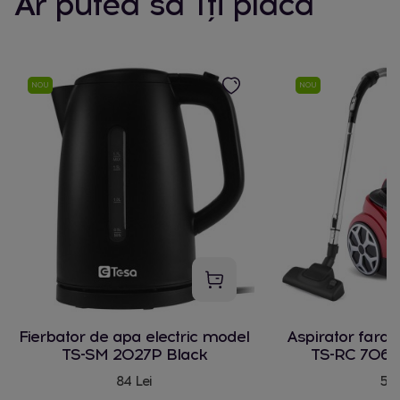
Ar putea să îți placă
NOU
NOU
Fierbator de apa electric model
Aspirator fara
TS-SM 2027P Black
TS-RC 706 
84 Lei
580