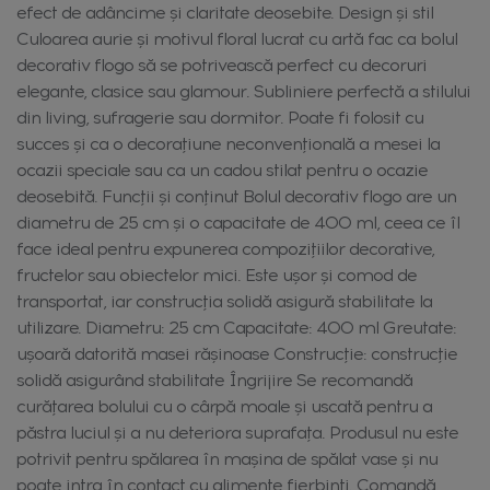
efect de adâncime și claritate deosebite. Design și stil
Culoarea aurie și motivul floral lucrat cu artă fac ca bolul
decorativ flogo să se potrivească perfect cu decoruri
elegante, clasice sau glamour. Subliniere perfectă a stilului
din living, sufragerie sau dormitor. Poate fi folosit cu
succes și ca o decorațiune neconvențională a mesei la
ocazii speciale sau ca un cadou stilat pentru o ocazie
deosebită. Funcții și conținut Bolul decorativ flogo are un
diametru de 25 cm și o capacitate de 400 ml, ceea ce îl
face ideal pentru expunerea compozițiilor decorative,
fructelor sau obiectelor mici. Este ușor și comod de
transportat, iar construcția solidă asigură stabilitate la
utilizare. Diametru: 25 cm Capacitate: 400 ml Greutate:
ușoară datorită masei rășinoase Construcție: construcție
solidă asigurând stabilitate Îngrijire Se recomandă
curățarea bolului cu o cârpă moale și uscată pentru a
păstra luciul și a nu deteriora suprafața. Produsul nu este
potrivit pentru spălarea în mașina de spălat vase și nu
poate intra în contact cu alimente fierbinți. Comandă