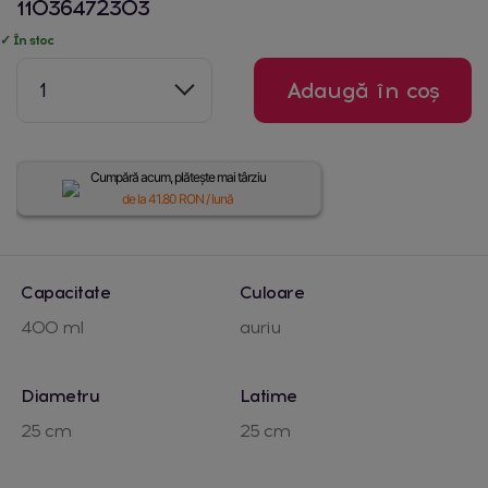
11036472303
✓ În stoc
1
Adaugă în coș
Cumpără acum, plătește mai târziu
de la
41.80
RON / lună
Capacitate
Culoare
400 ml
auriu
Diametru
Latime
25 cm
25 cm