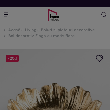
Acasă
Living
Boluri si platouri decorative
Bol decorativ Flogo cu motiv floral
- 20%