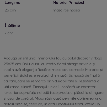
Lungime
Material Principal
25 cm
masă rășinoasă
Înălțime
7 cm
Adaugă un stil unic interiorului tău cu bolul decorativ flogo
25x25 cm! Bolul auriu cu motiv floral atrage privirile și
subliniază eleganța fiecărei mese sau comode. Material și
beneficii Bolul este realizat din masă rășinoasă de înaltă
calitate, care se remarcă prin durabilitate și rezistență la
utilizarea zilnică. Finisajul lucios îi conferă un caracter
luxos, iar suprafața netedă face produsul plăcut la atingere
și ușor de curățat. Masa rășinoasă permite obținerea unor
detalii precise, ceea ce, în cazul motivului floral, oferă un