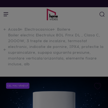
Acasă
Electrocasnice
Boilere
Boiler electric Electrolux 80L Fmx DL , Clasa C,
2000W, 3 trepte de incalzire, termostat
electronic, indicatie de pornire, IPX4, protectie la
supraincalzire, supapa siguranta presiune,
montare verticala/orizontala, elemente fixare
incluse, alb
CEL MAI VÂNDUT