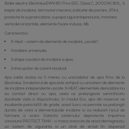
Boiler electric ElectroluxEWH 80 Fmx EEC, Clasa C, 2000W, 80L, 3
trepte de incalzire, termostat mecanic,indicatie de pornire, IPX4,
protectie la supraincalzire, supapa sigurantapresiune, montare
verticala/orizontala, elemente fixare incluse, Alb
Caracteristici:
X-Heat – sistem de elemente de incalzire „uscate”;
Instalare universala;
3 etape a puterii de incalzire a apei;
Intrerupator de curent rezidual.
Apa calda acasa va fi mereu cu unincalzitor de apa Fmx de la
Electrolux. Incalzitorul de apa este echipat cu unsistem de elemente
de incalzire independente uscate X-HEAT, elementele deincalzire nu
au contact direct cu apa, ceea ce prelungeste semnificativ
duratade viata a dispozitivului. In modul Eco, apa din rezervor se
incalzeste pana la55 de grade, acest lucru va permite sa prelungiti
durata de viata a elementuluide incalzire si sa reduceti riscul de
formare a scarii. Datorita sistemului deprotectie impotriva
coroziunii PROTECT TANK – o masa crescuta de anod demagneziu,
un sistem de siguranta si un strat de email fin dispersat