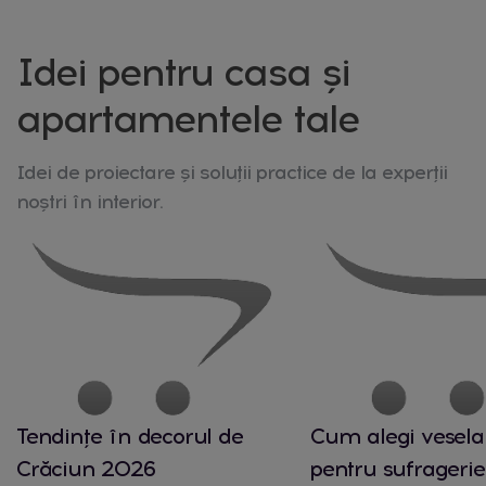
pe verticala, elemente de fixare
elemente fixa
incluse, alb-bej, model 15 Q O
Idei pentru casa și
apartamentele tale
Idei de proiectare și soluții practice de la experții
noștri în interior.
Tendințe în decorul de
Cum alegi vesela 
Crăciun 2026
pentru sufragerie