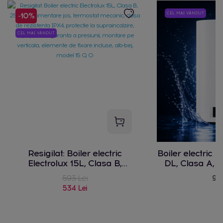
CEL MAI VÂNDUT
-10%
CEL MAI VÂNDUT
Resigilat: Boiler electric
Boiler electric 
Electrolux 15L, Clasa B,
DL, Clasa A,
2500W,alimentare jos,
trepte de inca
593 Lei
949
termostat mecanic, clasa de
electronic, indi
534 Lei
rezistenta IPX4, protectie la
IPX4, protectie 
supraincalzire, supapa de
supapa sigur
siguranta a presiunii, montare
montare vertic