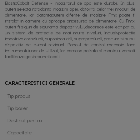
ElasticCobalt Defense – incalzitorul de apa este durabil. In plus,
puteti selecta ratadorita incalzirii apei, datorita celor trei moduri de
alimentare, iar datoritaputerii diferite de incalzire Fmx poate fi
instalat in camere cu aproape oricesursa de alimentare. Cu Fmx,
puteti fi siguri de siguranta dispozitivului,deoarece este echipat cu
un sistem de protectie pe mai multe niveluri, inclusivprotectie
impotriva coroziunii, supraincalzirii, suprapresiunii, precum si aunui
dispozitiv de curent rezidual. Panoul de control mecanic face
instrumentulusor de utilizat, iar carcasa patrata si montajul versatil
faciliteaza gasireaunei locatii.
CARACTERISTICI GENERALE
Tip produs
Tip boiler
Destinat pentru
Capacitate