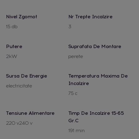
Nivel Zgomot
Nr Trepte Incalzire
15 db
3
Putere
Suprafata De Montare
2kW
perete
Sursa De Energie
Temperatura Maxima De
Incalzire
electricitate
75 c
Tensiune Alimentare
Timp De Incalzire 15-65
Gr.c
220 v240 v
191 min