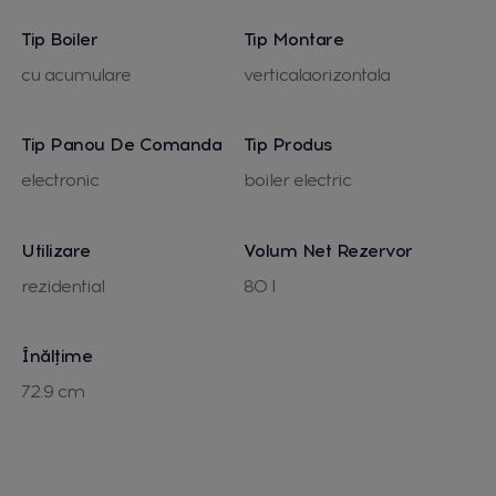
Tip Boiler
Tip Montare
cu acumulare
verticalaorizontala
Tip Panou De Comanda
Tip Produs
electronic
boiler electric
Utilizare
Volum Net Rezervor
rezidential
80 l
Înălțime
72.9 cm