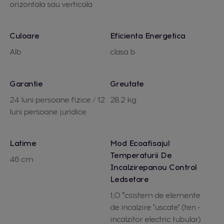
orizontala sau verticala
Culoare
Eficienta Energetica
Alb
clasa b
Garantie
Greutate
24 luni persoane fizice / 12
28.2 kg
luni persoane juridice
Latime
Mod Ecoafisajul
Temperaturii De
46 cm
Incalzirepanou Control
Ledsetare
1,0 °csistem de elemente
de incalzire "uscate" (ten -
incalzitor electric tubular)