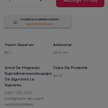
Cumpără acum, plătește mai târziu
de la
309.75
RON / lună
Volum Rezervor
Adancime
80 l
45.4 cm
Anod De Magneziu
Clasa De Protectie
Supradimensionatsupapa
ipx 4
De Siguranta La
Suprares
0,80, 1,20, 2,00
kwdispozitiv de curent
rezidualinstalare