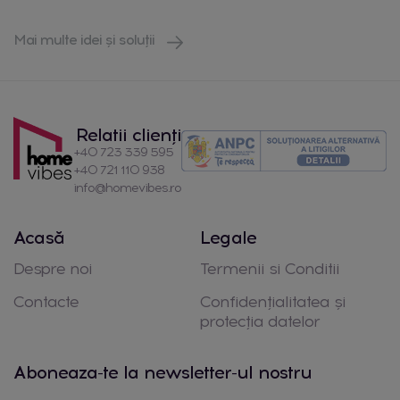
Mai multe idei și soluții
Relatii clienți
+40 723 339 595
+40 721 110 938
info@homevibes.ro
Acasă
Legale
Despre noi
Termenii si Conditii
Contacte
Confidențialitatea și
protecția datelor
Aboneaza-te la newsletter-ul nostru