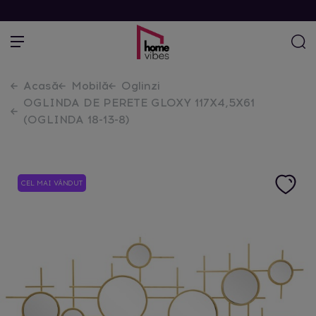
Acasă
Mobilă
Oglinzi
OGLINDA DE PERETE GLOXY 117X4,5X61
(OGLINDA 18-13-8)
CEL MAI VÂNDUT