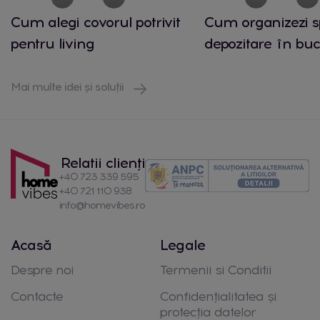
Cum alegi covorul potrivit
Cum organizezi s
pentru living
depozitare în buc
Mai multe idei și soluții
Relatii clienți
+40 723 339 595
+40 721 110 938
info@homevibes.ro
Acasă
Legale
Despre noi
Termenii si Conditii
Contacte
Confidențialitatea și
protecția datelor