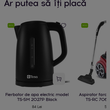
Ar putea să îți placă
NOU
NOU
Fierbator de apa electric model
Aspirator fara
TS-SM 2027P Black
TS-RC 706 
84 Lei
580