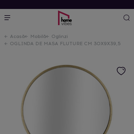
Acasă
Mobilă
Oglinzi
OGLINDA DE MASA FLUTURE CM 30X9X39,5