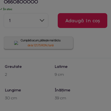
0660800000
✓ În stoc
1
Adaugă în coș
Cumpără acum, plătește mai târziu
de la
121.75
RON / lună
Greutate
Latime
2
9 cm
Lungime
Înălțime
30 cm
39 cm