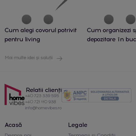
Cum alegi covorul potrivit
Cum organizezi s
pentru living
depozitare în buc
Mai multe idei și soluții
Relatii clienți
+40 723 339 595
+40 721 110 938
info@homevibes.ro
Acasă
Legale
Despre noi
Termenii si Conditii