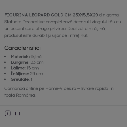
FIGURINA LEOPARD GOLD CM 23X15,5X29
din gama
Statuete Decorative completează decorul livingului tău cu
un accent care atrage privirea. Realizat din răşină,
produsul este durabil și ușor de întreținut.
Caracteristici
Material:
răşină
Lungime:
23 cm
Lățime:
15 cm
Înălțime:
29 cm
Greutate:
1
Comandă online pe Home-Vibes.ro — livrare rapidă în
toată România.