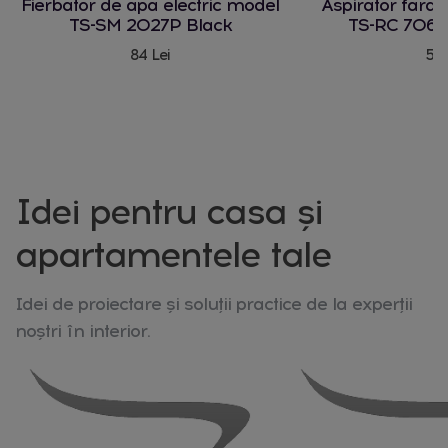
Fierbator de apa electric model
Aspirator fara
TS-SM 2027P Black
TS-RC 706 
84 Lei
580
Idei pentru casa și
apartamentele tale
Idei de proiectare și soluții practice de la experții
noștri în interior.