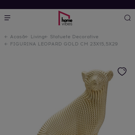
Acasă
Living
Statuete Decorative
FIGURINA LEOPARD GOLD CM 23X15,5X29