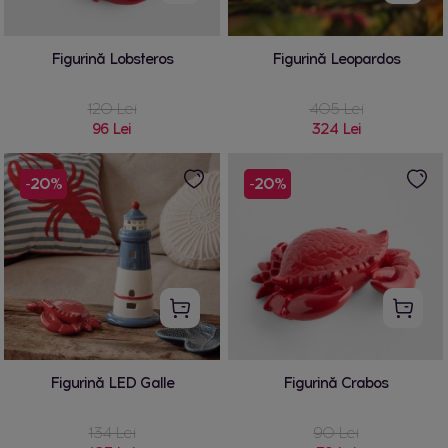
Figurină Lobsteros
Figurină Leopardos
120 Lei
405 Lei
96 Lei
324 Lei
-20%
-20%
Figurină LED Galle
Figurină Crabos
134 Lei
90 Lei