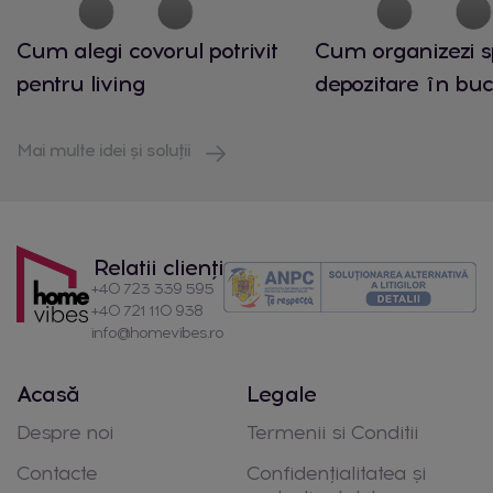
Cum alegi covorul potrivit
Cum organizezi s
pentru living
depozitare în buc
Mai multe idei și soluții
Relatii clienți
+40 723 339 595
+40 721 110 938
info@homevibes.ro
Acasă
Legale
Despre noi
Termenii si Conditii
Contacte
Confidențialitatea și