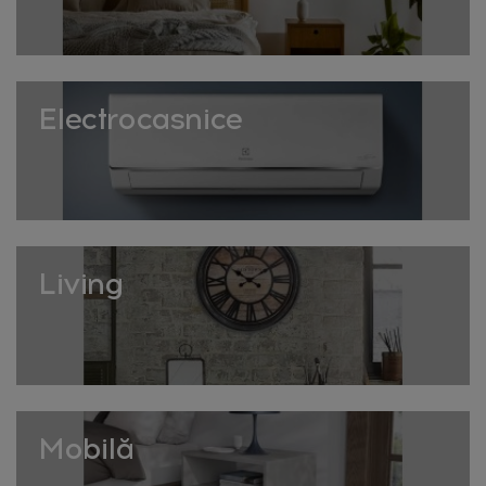
primăvară. Perfecte pentru decorarea mesei pascale
sau a casei în perioada sărbătorilor.
Lumânări și aromaterapie de primăvară
– Lumânările
parfumate cu arome de primăvară – lăcrimioară, bujor,
Electrocasnice
cireș sau lavandă – și difuzoarele cu uleiuri esențiale
florale aduc aroma anotimpului înăuntru, chiar și în
zilele răcoroase.
Tablouri și artă decorativă florală
– Tablourile cu motive
botanice, florile presate sub sticlă sau artele cu acuarele
florale sunt perfecte pentru a reîmprospăta pereții la
Living
schimbarea anotimpului, fără a schimba întreaga
decorațiune.
Coșuri și cutii decorative în stil natural
– Coșurile din
răchită, paie sau bambus cu motive florale sau în culori
de primăvară sunt funcționale și estetice, perfecte
pentru depozitat textile, reviste sau ca element de
Mobilă
display.