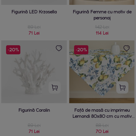
Figurină LED Krzosella
Figurină Femme cu motiv de
personaj
89 Lei
142 Lei
71 Lei
114 Lei
-20%
-20%
Figurină Coralin
Față de masă cu imprimeu
Lemondi 80x80 cm cu motiv
de fructe
89 Lei
88 Lei
71 Lei
70 Lei