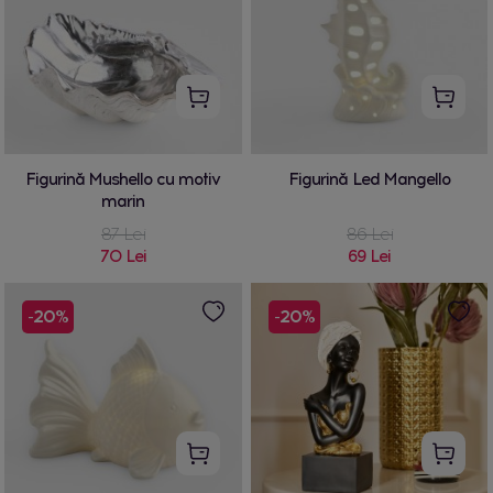
Figurină Mushello cu motiv
Figurină Led Mangello
marin
87 Lei
86 Lei
70 Lei
69 Lei
-20%
-20%