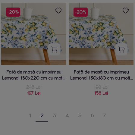
-20%
-20%
Față de masă cu imprimeu
Față de masă cu imprimeu
Lemondi 150x220 cm cu motiv
Lemondi 130x180 cm cu motiv
de fructe
de fructe
246 Lei
198 Lei
197 Lei
158 Lei
1
2
3
4
5
6
7