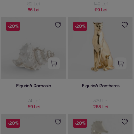
82 Lei
149 Lei
66 Lei
119 Lei
-20%
-20%
Figurină Ramosia
Figurină Pantheros
74 Lei
329 Lei
59 Lei
263 Lei
-20%
-20%