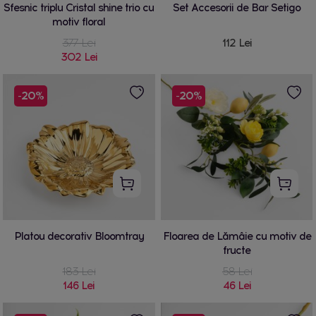
Sfesnic triplu Cristal shine trio cu
Set Accesorii de Bar Setigo
motiv floral
377 Lei
112 Lei
302 Lei
-20%
-20%
Platou decorativ Bloomtray
Floarea de Lămâie cu motiv de
fructe
183 Lei
58 Lei
146 Lei
46 Lei