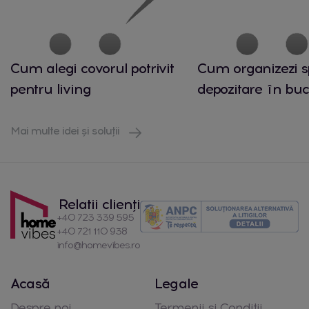
Cum alegi covorul potrivit
Cum organizezi s
pentru living
depozitare în buc
Mai multe idei și soluții
Relatii clienți
+40 723 339 595
+40 721 110 938
info@homevibes.ro
Acasă
Legale
Despre noi
Termenii si Conditii