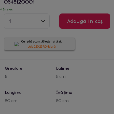
0648120001
✓ În stoc
1
Adaugă în coș
Cumpără acum, plătește mai târziu
de la
220.25
RON / lună
Greutate
Latime
5
5 cm
Lungime
Înălțime
80 cm
80 cm