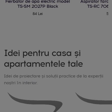
Fierbator de apa electric model
Aspirator fara
TS-SM 2027P Black
TS-RC 706 
84 Lei
580
Idei pentru casa și
apartamentele tale
Idei de proiectare și soluții practice de la experții
noștri în interior.