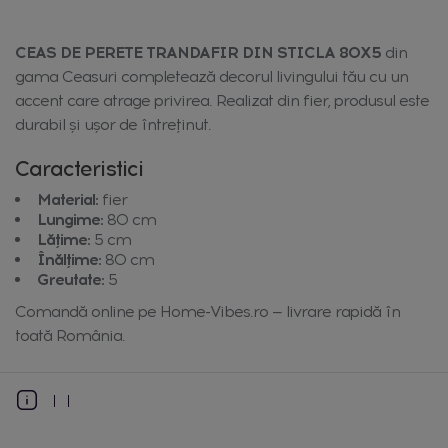
CEAS DE PERETE TRANDAFIR DIN STICLA 80X5
din
gama Ceasuri completează decorul livingului tău cu un
accent care atrage privirea. Realizat din fier, produsul este
durabil și ușor de întreținut.
Caracteristici
Material:
fier
Lungime:
80 cm
Lățime:
5 cm
Înălțime:
80 cm
Greutate:
5
Comandă online pe Home-Vibes.ro — livrare rapidă în
toată România.