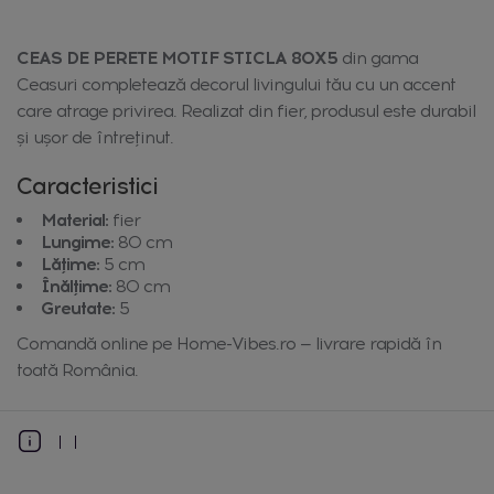
CEAS DE PERETE MOTIF STICLA 80X5
din gama
Ceasuri completează decorul livingului tău cu un accent
care atrage privirea. Realizat din fier, produsul este durabil
și ușor de întreținut.
Caracteristici
Material:
fier
Lungime:
80 cm
Lățime:
5 cm
Înălțime:
80 cm
Greutate:
5
Comandă online pe Home-Vibes.ro — livrare rapidă în
toată România.