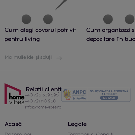
Cum alegi covorul potrivit
Cum organizezi s
pentru living
depozitare în buc
Mai multe idei și soluții
Relatii clienți
+40 723 339 595
+40 721 110 938
info@homevibes.ro
Acasă
Legale
Despre noi
Termenii si Conditii