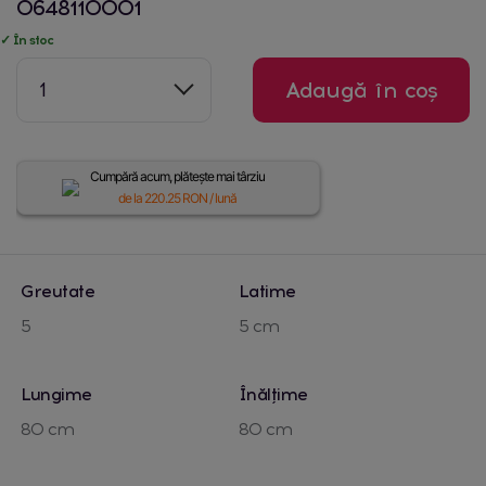
0648110001
✓ În stoc
1
Adaugă în coș
Cumpără acum, plătește mai târziu
de la
220.25
RON / lună
Greutate
Latime
5
5 cm
Lungime
Înălțime
80 cm
80 cm