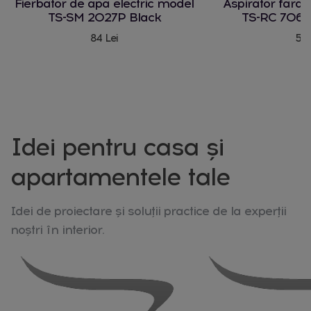
Fierbator de apa electric model
Aspirator fara
TS-SM 2027P Black
TS-RC 706 
84 Lei
580
Idei pentru casa și
apartamentele tale
Idei de proiectare și soluții practice de la experții
noștri în interior.