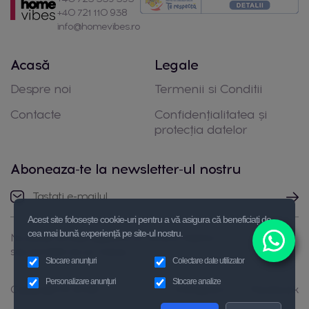
+40 721 110 938
info@homevibes.ro
Acasă
Legale
Despre noi
Termenii si Conditii
Contacte
Confidențialitatea și
protecția datelor
Aboneaza-te la newsletter-ul nostru
Acest site folosește cookie-uri pentru a vă asigura că beneficiați de
cea mai bună experiență pe site-ul nostru.
Nu ezitați să luați legătura cu noi prin telefon
sau trimiteți-ne un mesaj
Stocare anunțuri
Colectare date utilizator
Personalizare anunțuri
Stocare analize
Copyright © 2026
Instagram
Facebook