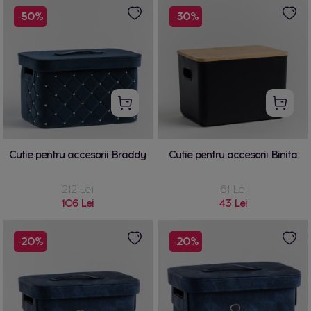
-50%
-30%
Cutie pentru accesorii Braddy
Cutie pentru accesorii Binita
212 Lei
61 Lei
106 Lei
43 Lei
-20%
-20%