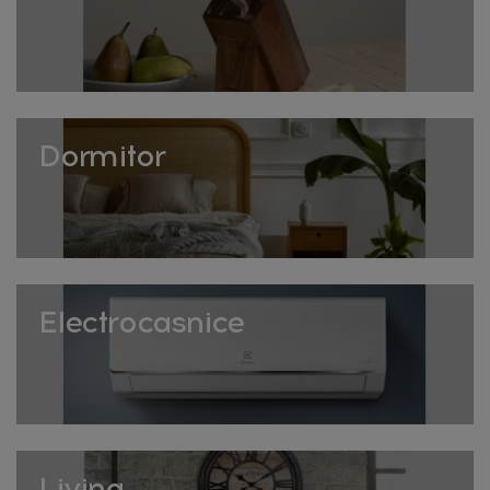
colecție ajută la eficientizarea spațiului din dulapurile de
baie, ținând totul la vedere și la îndemână, fără a mai fi
nevoie să cauți printre obiecte îngrămădite.
Coșuri de dimensiuni variate
Dormitor
De la coșuri mici pentru accesorii de manichiură la
modele mari pentru prosoape sau haine, colecția
acoperă toate nevoile de organizare specifice unei băi,
indiferent de dimensiunea acesteia.
Cum organizezi baia eficient
Electrocasnice
Grupează produsele pe categorii – prosoape într-un coș
mare, cosmetice în cutii mici cu capac, accesorii de
curățenie separat. Coșurile mai mari sub chiuvetă sau
lângă cadă, cele mici pe rafturi sau blat, pentru acces
rapid la produsele folosite zilnic fără a aglomera vizual
spațiul.
Living