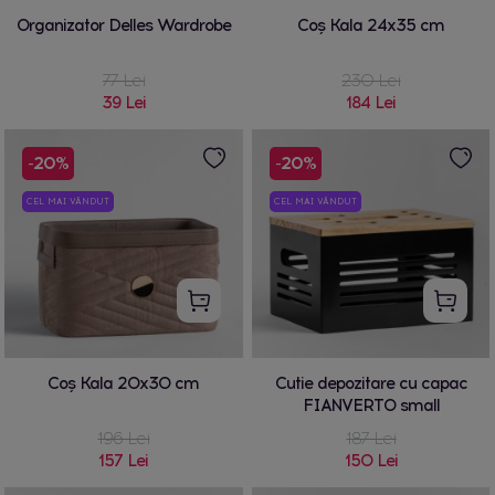
Organizator Delles Wardrobe
Coș Kala 24x35 cm
77 Lei
230 Lei
39 Lei
184 Lei
-20%
-20%
CEL MAI VÂNDUT
CEL MAI VÂNDUT
Coș Kala 20x30 cm
Cutie depozitare cu capac
FIANVERTO small
196 Lei
187 Lei
157 Lei
150 Lei