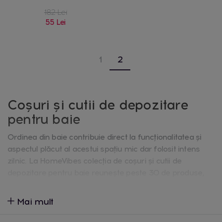
182 Lei
55 Lei
1
2
Coșuri și cutii de depozitare
pentru baie
Ordinea din baie contribuie direct la funcționalitatea și
aspectul plăcut al acestui spațiu mic dar folosit intens
zilnic. La HomeVibes colecția de coșuri și cutii de
depozitare pentru baie reunește peste 30 de produse,
alese pentru a organiza prosoape, produse cosmetice și
accesorii, fără a aglomera spațiul disponibil.
Mai mult
Tipuri de produse din colecție